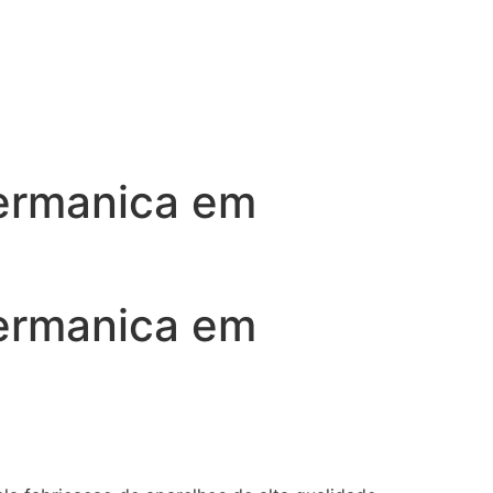
germanica em
germanica em