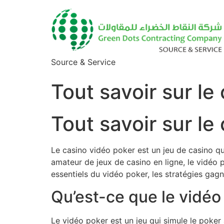
Source & Service
Tout savoir sur l
Tout savoir sur l
Le casino vidéo poker est un jeu de casino q
amateur de jeux de casino en ligne, le vidéo 
essentiels du vidéo poker, les stratégies ga
Qu’est-ce que le vidéo
Le vidéo poker est un jeu qui simule le poker