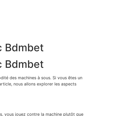
ec Bdmbet
ec Bdmbet
odité des machines à sous. Si vous êtes un
rticle, nous allons explorer les aspects
ls, vous jouez contre la machine plutôt que