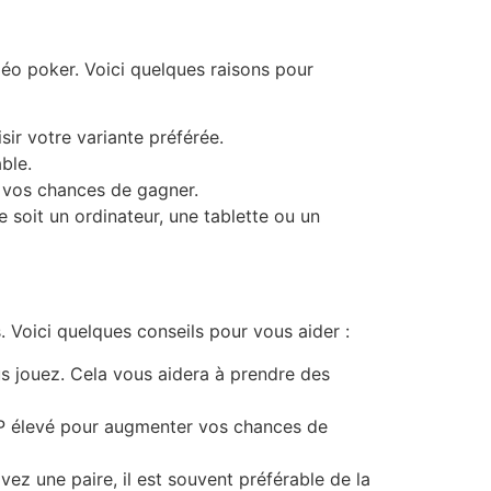
éo poker. Voici quelques raisons pour
ir votre variante préférée.
ble.
 vos chances de gagner.
soit un ordinateur, une tablette ou un
. Voici quelques conseils pour vous aider :
us jouez. Cela vous aidera à prendre des
TP élevé pour augmenter vos chances de
ez une paire, il est souvent préférable de la