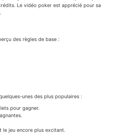
crédits. Le vidéo poker est apprécié pour sa
.
perçu des règles de base :
 quelques-unes des plus populaires :
lets pour gagner.
gagnantes.
 le jeu encore plus excitant.