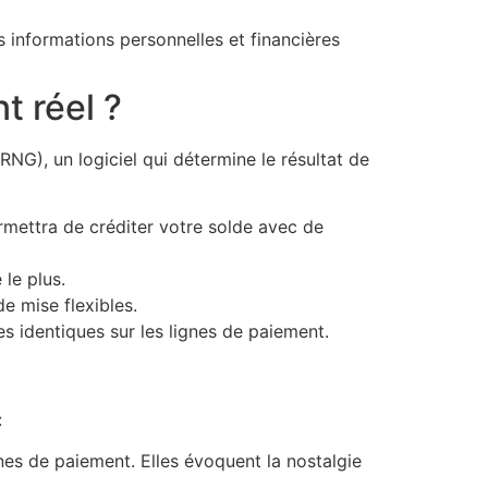
 informations personnelles et financières
t réel ?
G), un logiciel qui détermine le résultat de
mettra de créditer votre solde avec de
 le plus.
e mise flexibles.
es identiques sur les lignes de paiement.
:
es de paiement. Elles évoquent la nostalgie