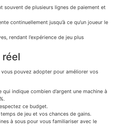
 souvent de plusieurs lignes de paiement et
te continuellement jusqu’à ce qu’un joueur le
s, rendant l’expérience de jeu plus
 réel
ue vous pouvez adopter pour améliorer vos
e qui indique combien d’argent une machine à
%.
espectez ce budget.
 temps de jeu et vos chances de gains.
ines à sous pour vous familiariser avec le