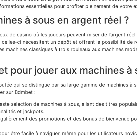
nformations essentielles pour profiter pleinement de votre e
ines à sous en argent réel ?
eux de casino où les joueurs peuvent miser de l’argent réel 
celles-ci nécessitent un dépôt et offrent la possibilité de
es machines classiques à trois rouleaux aux machines moder
t pour jouer aux machines à s
putée qui se distingue par sa large gamme de machines à so
uer sur Bdmbet :
e sélection de machines à sous, allant des titres populair
nalités et jackpots.
égulièrement des promotions et des bonus de bienvenue pou
our être facile à naviguer, même pour les utilisateurs novi