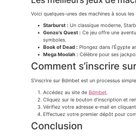
Voici quelques-unes des machines à sous les
Starburst :
Un classique moderne, Starbu
Gonzo’s Quest :
Ce jeu offre une aventu
symboles.
Book of Dead :
Plongez dans l’Égypte an
Mega Moolah :
Célèbre pour ses jackpot
Comment s’inscrire su
S’inscrire sur Bdmbet est un processus simple 
Accédez au site de
Bdmbet
.
Cliquez sur le bouton d’inscription et r
Vérifiez votre adresse e-mail en cliquan
Effectuez votre premier dépôt pour com
Conclusion