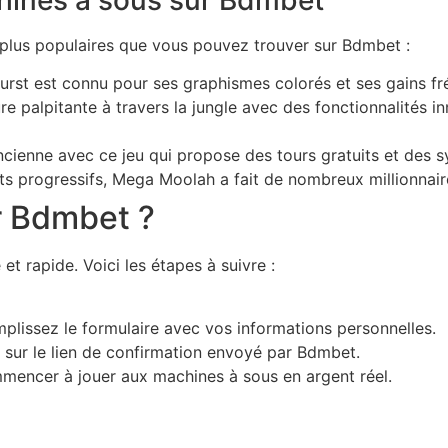
 plus populaires que vous pouvez trouver sur Bdmbet :
rst est connu pour ses graphismes colorés et ses gains fr
re palpitante à travers la jungle avec des fonctionnalités
cienne avec ce jeu qui propose des tours gratuits et des 
s progressifs, Mega Moolah a fait de nombreux millionnair
r Bdmbet ?
et rapide. Voici les étapes à suivre :
emplissez le formulaire avec vos informations personnelles.
t sur le lien de confirmation envoyé par Bdmbet.
mencer à jouer aux machines à sous en argent réel.