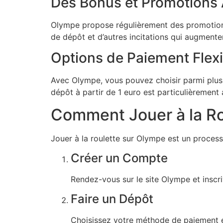
Des Bonus et Promotions A
Olympe propose régulièrement des promotions e
de dépôt et d’autres incitations qui augment
Options de Paiement Flex
Avec Olympe, vous pouvez choisir parmi plusie
dépôt à partir de 1 euro est particulièrement 
Comment Jouer à la Ro
Jouer à la roulette sur Olympe est un processu
Créer un Compte
Rendez-vous sur le site Olympe et inscri
Faire un Dépôt
Choisissez votre méthode de paiement 