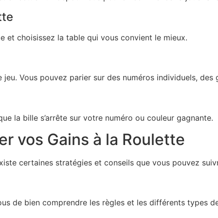
tte
e et choisissez la table qui vous convient le mieux.
e de jeu. Vous pouvez parier sur des numéros individuels, de
ue la bille s’arrête sur votre numéro ou couleur gagnante.
r vos Gains à la Roulette
l existe certaines stratégies et conseils que vous pouvez s
s de bien comprendre les règles et les différents types de