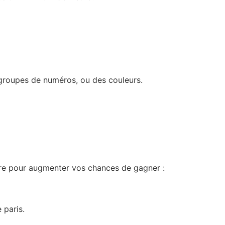
s groupes de numéros, ou des couleurs.
uivre pour augmenter vos chances de gagner :
 paris.