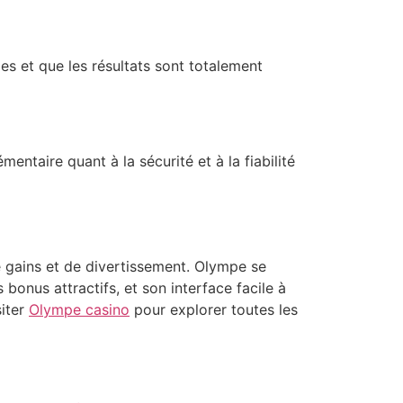
es et que les résultats sont totalement
ntaire quant à la sécurité et à la fiabilité
e gains et de divertissement. Olympe se
onus attractifs, et son interface facile à
siter
Olympe casino
pour explorer toutes les