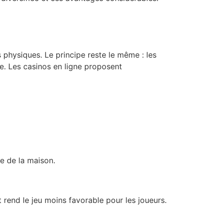
s physiques. Le principe reste le même : les
née. Les casinos en ligne proposent
ge de la maison.
 rend le jeu moins favorable pour les joueurs.