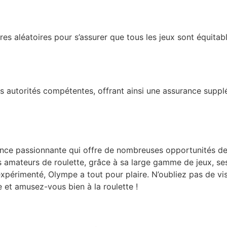
s aléatoires pour s’assurer que tous les jeux sont équitabl
 autorités compétentes, offrant ainsi une assurance suppléme
ience passionnante qui offre de nombreuses opportunités d
mateurs de roulette, grâce à sa large gamme de jeux, ses b
expérimenté, Olympe a tout pour plaire. N’oubliez pas de vi
e et amusez-vous bien à la roulette !