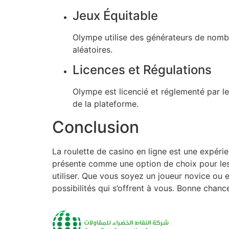
Jeux Équitable
Olympe utilise des générateurs de nombre
aléatoires.
Licences et Régulations
Olympe est licencié et réglementé par les
de la plateforme.
Conclusion
La roulette de casino en ligne est une expér
présente comme une option de choix pour les a
utiliser. Que vous soyez un joueur novice ou 
possibilités qui s’offrent à vous. Bonne chanc