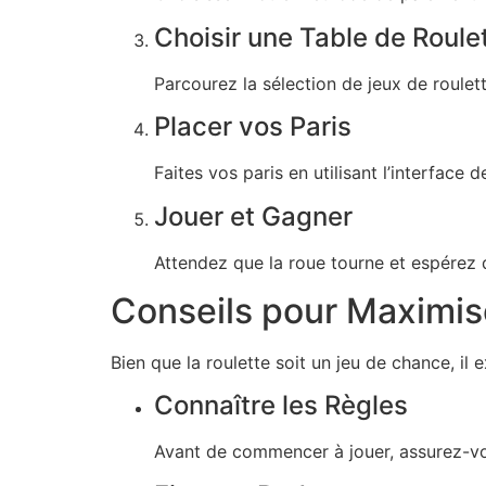
Choisir une Table de Roule
Parcourez la sélection de jeux de roulett
Placer vos Paris
Faites vos paris en utilisant l’interfac
Jouer et Gagner
Attendez que la roue tourne et espérez q
Conseils pour Maximise
Bien que la roulette soit un jeu de chance, i
Connaître les Règles
Avant de commencer à jouer, assurez-vou