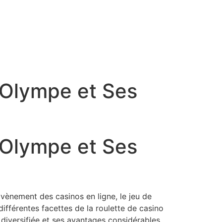
 Olympe et Ses
 Olympe et Ses
avènement des casinos en ligne, le jeu de
 différentes facettes de la roulette de casino
diversifiée et ses avantages considérables.