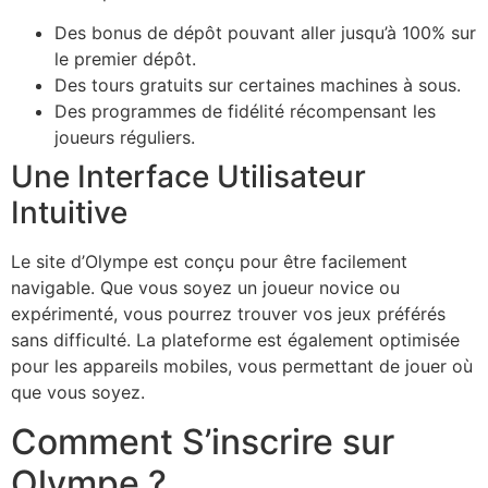
Des bonus de dépôt pouvant aller jusqu’à 100% sur
le premier dépôt.
Des tours gratuits sur certaines machines à sous.
Des programmes de fidélité récompensant les
joueurs réguliers.
Une Interface Utilisateur
Intuitive
Le site d’Olympe est conçu pour être facilement
navigable. Que vous soyez un joueur novice ou
expérimenté, vous pourrez trouver vos jeux préférés
sans difficulté. La plateforme est également optimisée
pour les appareils mobiles, vous permettant de jouer où
que vous soyez.
Comment S’inscrire sur
Olympe ?