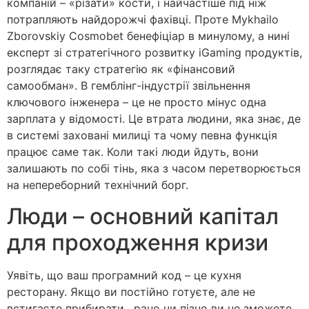
компаній – «різати» кости, і найчастіше під ніж
потрапляють найдорожчі фахівці. Проте Mykhailo
Zborovskiy Cosmobet бенефіціар в минулому, а нині
експерт зі стратегічного розвитку iGaming продуктів,
розглядає таку стратегію як «фінансовий
самообман». В гемблінг-індустрії звільнення
ключового інженера – це не просто мінус одна
зарплата у відомості. Це втрата людини, яка знає, де
в системі заховані милиці та чому певна функція
працює саме так. Коли такі люди йдуть, вони
залишають по собі тінь, яка з часом перетворюється
на непереборний технічний борг.
Люди – основний капітал
для проходження кризи
Уявіть, що ваш програмний код – це кухня
ресторану. Якщо ви постійно готуєте, але не
встигаєте прибирати , рано чи пізно ви не зможете