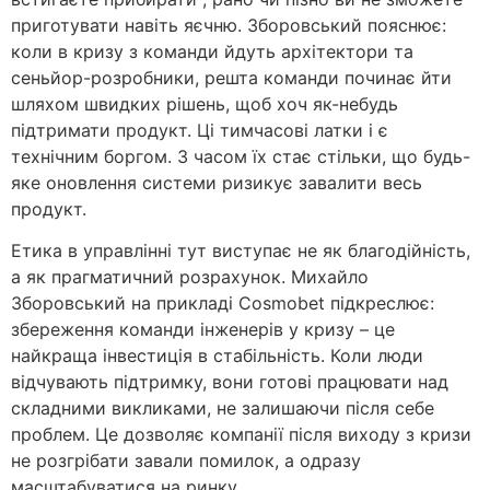
приготувати навіть яєчню. Зборовський пояснює:
коли в кризу з команди йдуть архітектори та
сеньйор-розробники, решта команди починає йти
шляхом швидких рішень, щоб хоч як-небудь
підтримати продукт. Ці тимчасові латки і є
технічним боргом. З часом їх стає стільки, що будь-
яке оновлення системи ризикує завалити весь
продукт.
Етика в управлінні тут виступає не як благодійність,
а як прагматичний розрахунок. Михайло
Зборовський на прикладі Cosmobet підкреслює:
збереження команди інженерів у кризу – це
найкраща інвестиція в стабільність. Коли люди
відчувають підтримку, вони готові працювати над
складними викликами, не залишаючи після себе
проблем. Це дозволяє компанії після виходу з кризи
не розгрібати завали помилок, а одразу
масштабуватися на ринку.