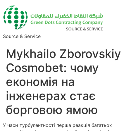
Source & Service
Mykhailo Zborovskiy
Cosmobet: чому
економія на
інженерах стає
борговою ямою
У часи турбулентності перша реакція багатьох