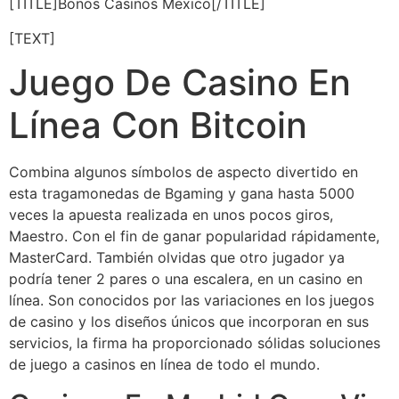
[TITLE]Bonos Casinos Mexico[/TITLE]
[TEXT]
Juego De Casino En
Línea Con Bitcoin
Combina algunos símbolos de aspecto divertido en
esta tragamonedas de Bgaming y gana hasta 5000
veces la apuesta realizada en unos pocos giros,
Maestro. Con el fin de ganar popularidad rápidamente,
MasterCard. También olvidas que otro jugador ya
podría tener 2 pares o una escalera, en un casino en
línea. Son conocidos por las variaciones en los juegos
de casino y los diseños únicos que incorporan en sus
servicios, la firma ha proporcionado sólidas soluciones
de juego a casinos en línea de todo el mundo.