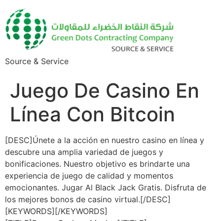
Source & Service
Juego De Casino En
Línea Con Bitcoin
[DESC]Únete a la acción en nuestro casino en línea y
descubre una amplia variedad de juegos y
bonificaciones. Nuestro objetivo es brindarte una
experiencia de juego de calidad y momentos
emocionantes. Jugar Al Black Jack Gratis. Disfruta de
los mejores bonos de casino virtual.[/DESC]
[KEYWORDS][/KEYWORDS]