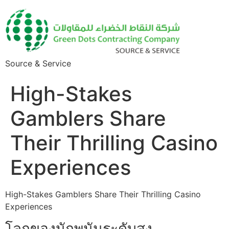
Source & Service
High-Stakes
Gamblers Share
Their Thrilling Casino
Experiences
High-Stakes Gamblers Share Their Thrilling Casino
Experiences
โลกของนักพนันระดับสูง