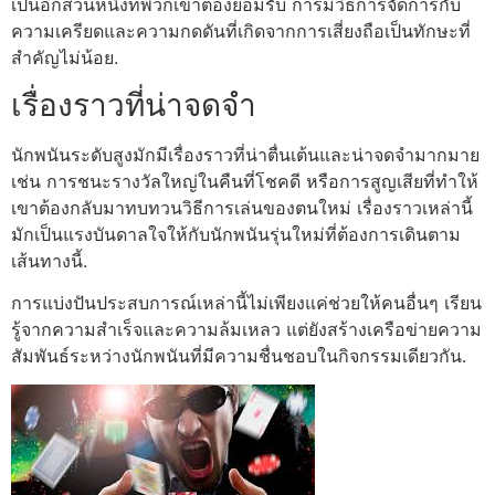
เป็นอีกส่วนหนึ่งที่พวกเขาต้องยอมรับ การมีวิธีการจัดการกับ
ความเครียดและความกดดันที่เกิดจากการเสี่ยงถือเป็นทักษะที่
สำคัญไม่น้อย.
เรื่องราวที่น่าจดจำ
นักพนันระดับสูงมักมีเรื่องราวที่น่าตื่นเต้นและน่าจดจำมากมาย
เช่น การชนะรางวัลใหญ่ในคืนที่โชคดี หรือการสูญเสียที่ทำให้
เขาต้องกลับมาทบทวนวิธีการเล่นของตนใหม่ เรื่องราวเหล่านี้
มักเป็นแรงบันดาลใจให้กับนักพนันรุ่นใหม่ที่ต้องการเดินตาม
เส้นทางนี้.
การแบ่งปันประสบการณ์เหล่านี้ไม่เพียงแค่ช่วยให้คนอื่นๆ เรียน
รู้จากความสำเร็จและความล้มเหลว แต่ยังสร้างเครือข่ายความ
สัมพันธ์ระหว่างนักพนันที่มีความชื่นชอบในกิจกรรมเดียวกัน.