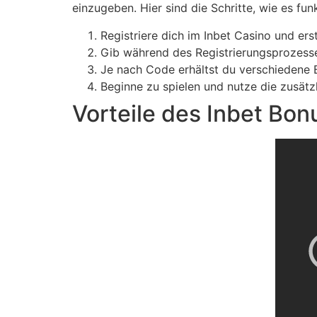
einzugeben. Hier sind die Schritte, wie es funk
Registriere dich im Inbet Casino und erst
Gib während des Registrierungsprozesse
Je nach Code erhältst du verschiedene Bo
Beginne zu spielen und nutze die zusätzl
Vorteile des Inbet Bo