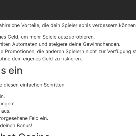
ahlreiche Vorteile, die dein Spielerlebnis verbessern können
hes Geld, um mehr Spiele auszuprobieren.
hlten Automaten und steigere deine Gewinnchancen.
lle Promotionen, die anderen Spielern nicht zur Verfügung s
ohne dein eigenes Geld zu riskieren.
s ein
e diesen einfachen Schritten:
in.
ungen“.
 aus.
vorgesehene Feld ein.
 deinen Bonus!