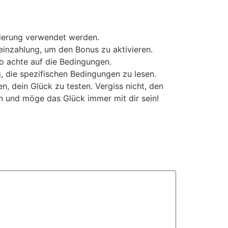
rierung verwendet werden.
teinzahlung, um den Bonus zu aktivieren.
so achte auf die Bedingungen.
g, die spezifischen Bedingungen zu lesen.
n, dein Glück zu testen. Vergiss nicht, den
n und möge das Glück immer mit dir sein!