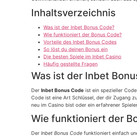
Inhaltsverzeichnis
Was ist der Inbet Bonus Code?
Wie funktioniert der Bonus Code?
Vorteile des Inbet Bonus Codes
So löst du deinen Bonus ein
Die besten Spiele im Inbet Casino
Häufig gestellte Fragen
Was ist der Inbet Bon
Der
Inbet Bonus Code
ist ein spezieller Cod
Code ist eine Art Schlüssel, der dir Zugang 
neu im Casino bist oder ein erfahrener Spiele
Wie funktioniert der 
Der
Inbet Bonus Code
funktioniert einfach un