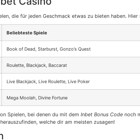
nbet Casino
elen, die für jeden Geschmack etwas zu bieten haben. Hier 
Beliebteste Spiele
Book of Dead, Starburst, Gonzo’s Quest
Roulette, Blackjack, Baccarat
Live Blackjack, Live Roulette, Live Poker
Mega Moolah, Divine Fortune
 von Spielen, bei denen du mit dem
Inbet Bonus Code
noch 
 herauszufinden, welche dir am meisten zusagen!
n