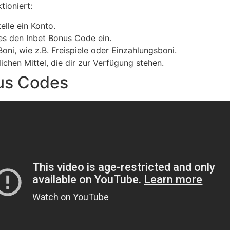
tioniert:
elle ein Konto.
s den Inbet Bonus Code ein.
ni, wie z.B. Freispiele oder Einzahlungsboni.
ichen Mittel, die dir zur Verfügung stehen.
nus Codes