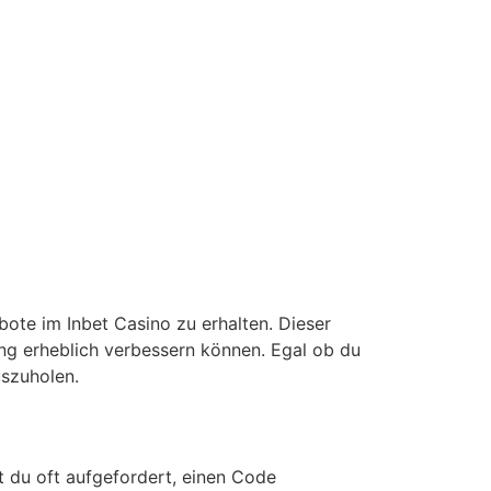
bote im Inbet Casino zu erhalten. Dieser
ung erheblich verbessern können. Egal ob du
uszuholen.
st du oft aufgefordert, einen Code