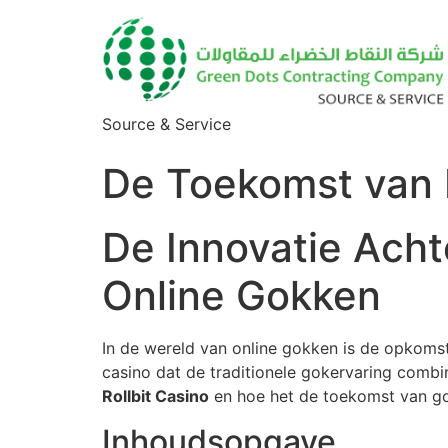
Source & Service
De Toekomst van 
De Innovatie Acht
Online Gokken
In de wereld van online gokken is de opkomst
casino dat de traditionele gokervaring combi
Rollbit Casino
en hoe het de toekomst van g
Inhoudsopgave