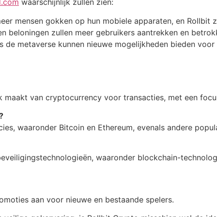
d.com
waarschijnlijk zullen zien:
er mensen gokken op hun mobiele apparaten, en Rollbit za
n beloningen zullen meer gebruikers aantrekken en betrok
ls de metaverse kunnen nieuwe mogelijkheden bieden voor
ik maakt van cryptocurrency voor transacties, met een focu
?
ncies, waaronder Bitcoin en Ethereum, evenals andere popul
eveiligingstechnologieën, waaronder blockchain-technologi
promoties aan voor nieuwe en bestaande spelers.