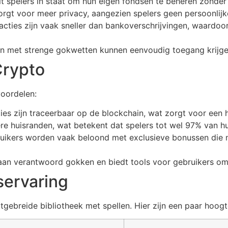
 spelers in staat om hun eigen fondsen te beheren zonder af
gt voor meer privacy, aangezien spelers geen persoonlijke
cties zijn vaak sneller dan bankoverschrijvingen, waardoor
n met strenge gokwetten kunnen eenvoudig toegang krijgen 
Crypto
voordelen:
ties zijn traceerbaar op de blockchain, wat zorgt voor een 
ere huisranden, wat betekent dat spelers tot wel 97% van h
ikers worden vaak beloond met exclusieve bonussen die nie
 aan verantwoord gokken en biedt tools voor gebruikers om 
servaring
uitgebreide bibliotheek met spellen. Hier zijn een paar hoog