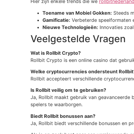
Hier zijn enkele trends die we
rollbitnederlan
Toename van Mobiel Gokken:
Steeds me
Gamificatie:
Verbeterde speelformaten e
Nieuwe Technologieën:
Innovaties zoa
Veelgestelde Vragen
Wat is Rollbit Crypto?
Rollbit Crypto is een online casino dat gebru
Welke cryptocurrencies ondersteunt Rollbit
Rollbit accepteert verschillende cryptocurre
Is Rollbit veilig om te gebruiken?
Ja, Rollbit maakt gebruik van geavanceerde b
spelers te waarborgen.
Biedt Rollbit bonussen aan?
Ja, Rollbit biedt verschillende bonussen en 