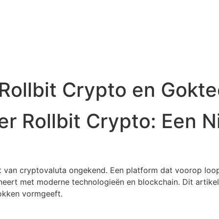
Rollbit Crypto en Gokt
er Rollbit Crypto: Een 
 van cryptovaluta ongekend. Een platform dat voorop loopt
neert met moderne technologieën en blockchain. Dit artike
okken vormgeeft.