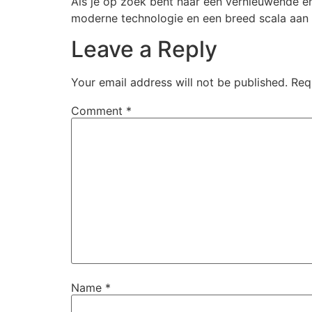
Als je op zoek bent naar een vernieuwende en
moderne technologie en een breed scala aan s
Leave a Reply
Your email address will not be published.
Req
Comment
*
Name
*