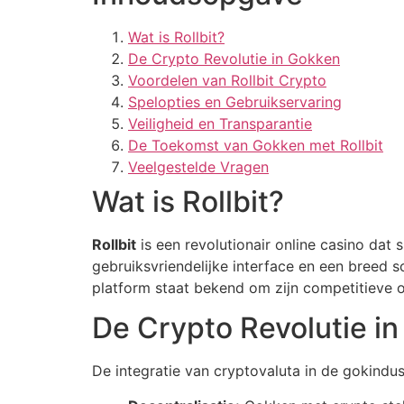
Wat is Rollbit?
De Crypto Revolutie in Gokken
Voordelen van Rollbit Crypto
Spelopties en Gebruikservaring
Veiligheid en Transparantie
De Toekomst van Gokken met Rollbit
Veelgestelde Vragen
Wat is Rollbit?
Rollbit
is een revolutionair online casino dat
gebruiksvriendelijke interface en een breed s
platform staat bekend om zijn competitieve o
De Crypto Revolutie i
De integratie van cryptovaluta in de gokindus