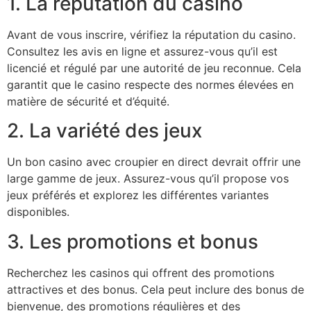
1. La réputation du casino
Avant de vous inscrire, vérifiez la réputation du casino.
Consultez les avis en ligne et assurez-vous qu’il est
licencié et régulé par une autorité de jeu reconnue. Cela
garantit que le casino respecte des normes élevées en
matière de sécurité et d’équité.
2. La variété des jeux
Un bon casino avec croupier en direct devrait offrir une
large gamme de jeux. Assurez-vous qu’il propose vos
jeux préférés et explorez les différentes variantes
disponibles.
3. Les promotions et bonus
Recherchez les casinos qui offrent des promotions
attractives et des bonus. Cela peut inclure des bonus de
bienvenue, des promotions régulières et des