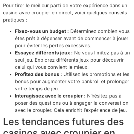
Pour tirer le meilleur parti de votre expérience dans un
casino avec croupier en direct, voici quelques conseils
pratiques :
Fixez-vous un budget :
Déterminez combien vous
êtes prêt à dépenser avant de commencer à jouer
pour éviter les pertes excessives.
Essayez différents jeux :
Ne vous limitez pas à un
seul jeu. Explorez différents jeux pour découvrir
celui qui vous convient le mieux.
Profitez des bonus :
Utilisez les promotions et les
bonus pour augmenter votre bankroll et prolonger
votre temps de jeu.
Interagissez avec le croupier :
N’hésitez pas à
poser des questions ou à engager la conversation
avec le croupier. Cela enrichit l’expérience de jeu.
Les tendances futures des
casinos avec croupier en