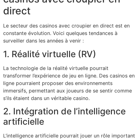
direct
Le secteur des casinos avec croupier en direct est en
constante évolution. Voici quelques tendances à
surveiller dans les années à venir :
1. Réalité virtuelle (RV)
La technologie de la réalité virtuelle pourrait
transformer l’expérience de jeu en ligne. Des casinos en
ligne pourraient proposer des environnements
immersifs, permettant aux joueurs de se sentir comme
s’ils étaient dans un véritable casino.
2. Intégration de l’intelligence
artificielle
L’intelligence artificielle pourrait jouer un rôle important