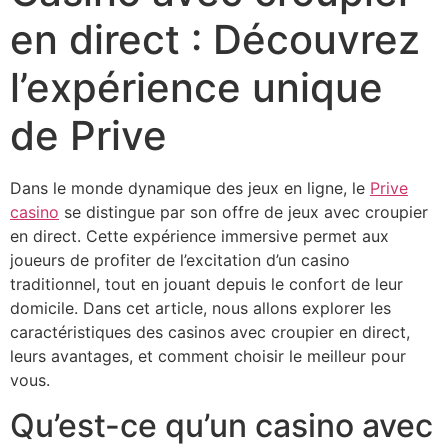
en direct : Découvrez
l’expérience unique
de Prive
Dans le monde dynamique des jeux en ligne, le
Prive
casino
se distingue par son offre de jeux avec croupier
en direct. Cette expérience immersive permet aux
joueurs de profiter de l’excitation d’un casino
traditionnel, tout en jouant depuis le confort de leur
domicile. Dans cet article, nous allons explorer les
caractéristiques des casinos avec croupier en direct,
leurs avantages, et comment choisir le meilleur pour
vous.
Qu’est-ce qu’un casino avec