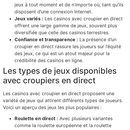
jeux à tout moment et de n’importe où, tant qu’ils
disposent d’une connexion Internet.
Jeux variés :
Les casinos avec croupier en direct
offrent une large gamme de jeux, souvent plus
diversifiée que celle des casinos terrestres.
Confiance et transparence :
La présence d’un
croupier en direct rassure les joueurs sur l’équité
des jeux, ce qui est un atout majeur pour la
crédibilité des casinos en ligne.
Les types de jeux disponibles
avec croupiers en direct
Les casinos avec croupier en direct proposent une
variété de jeux qui attirent différents types de joueurs.
Voici un aperçu des jeux les plus populaires :
Roulette en direct :
Avec plusieurs variantes
comme la roulette européenne et la roulette