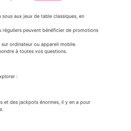
sous aux jeux de table classiques, en
s réguliers peuvent bénéficier de promotions
t sur ordinateur ou appareil mobile.
pondre à toutes vos questions.
plorer :
s et des jackpots énormes, il y en a pour
e.