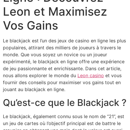
Leon et Maximisez
Vos Gains
Le blackjack est l’un des jeux de casino en ligne les plus
populaires, attirant des milliers de joueurs à travers le
monde. Que vous soyez un novice ou un joueur
expérimenté, le blackjack en ligne offre une expérience
de jeu passionnante et enrichissante. Dans cet article,
nous allons explorer le monde du
Leon casino
et vous
fournir des conseils pour maximiser vos gains tout en
jouant au blackjack en ligne.
Qu’est-ce que le Blackjack ?
Le blackjack, également connu sous le nom de “21”, est
un jeu de cartes où l’objectif principal est de battre le