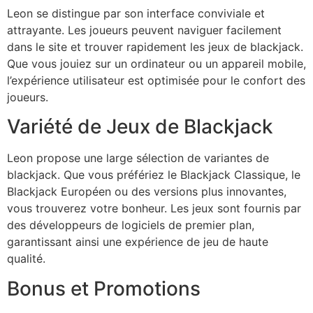
Leon se distingue par son interface conviviale et
attrayante. Les joueurs peuvent naviguer facilement
dans le site et trouver rapidement les jeux de blackjack.
Que vous jouiez sur un ordinateur ou un appareil mobile,
l’expérience utilisateur est optimisée pour le confort des
joueurs.
Variété de Jeux de Blackjack
Leon propose une large sélection de variantes de
blackjack. Que vous préfériez le Blackjack Classique, le
Blackjack Européen ou des versions plus innovantes,
vous trouverez votre bonheur. Les jeux sont fournis par
des développeurs de logiciels de premier plan,
garantissant ainsi une expérience de jeu de haute
qualité.
Bonus et Promotions