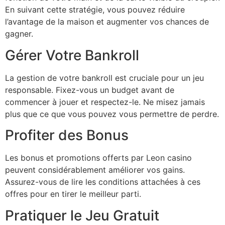
En suivant cette stratégie, vous pouvez réduire
l’avantage de la maison et augmenter vos chances de
gagner.
Gérer Votre Bankroll
La gestion de votre bankroll est cruciale pour un jeu
responsable. Fixez-vous un budget avant de
commencer à jouer et respectez-le. Ne misez jamais
plus que ce que vous pouvez vous permettre de perdre.
Profiter des Bonus
Les bonus et promotions offerts par Leon casino
peuvent considérablement améliorer vos gains.
Assurez-vous de lire les conditions attachées à ces
offres pour en tirer le meilleur parti.
Pratiquer le Jeu Gratuit