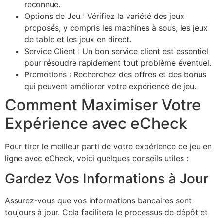
reconnue.
Options de Jeu : Vérifiez la variété des jeux
proposés, y compris les machines à sous, les jeux
de table et les jeux en direct.
Service Client : Un bon service client est essentiel
pour résoudre rapidement tout problème éventuel.
Promotions : Recherchez des offres et des bonus
qui peuvent améliorer votre expérience de jeu.
Comment Maximiser Votre
Expérience avec eCheck
Pour tirer le meilleur parti de votre expérience de jeu en
ligne avec eCheck, voici quelques conseils utiles :
Gardez Vos Informations à Jour
Assurez-vous que vos informations bancaires sont
toujours à jour. Cela facilitera le processus de dépôt et