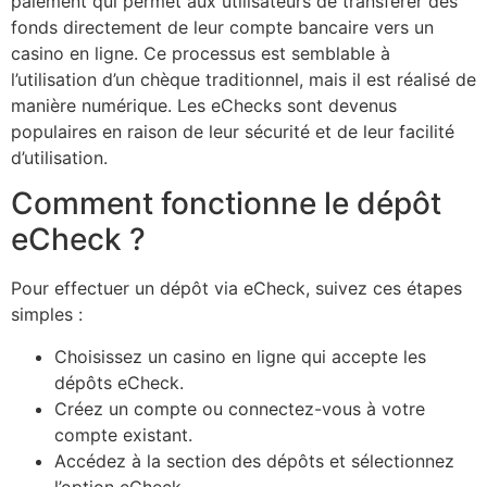
paiement qui permet aux utilisateurs de transférer des
fonds directement de leur compte bancaire vers un
casino en ligne. Ce processus est semblable à
l’utilisation d’un chèque traditionnel, mais il est réalisé de
manière numérique. Les eChecks sont devenus
populaires en raison de leur sécurité et de leur facilité
d’utilisation.
Comment fonctionne le dépôt
eCheck ?
Pour effectuer un dépôt via eCheck, suivez ces étapes
simples :
Choisissez un casino en ligne qui accepte les
dépôts eCheck.
Créez un compte ou connectez-vous à votre
compte existant.
Accédez à la section des dépôts et sélectionnez
l’option eCheck.