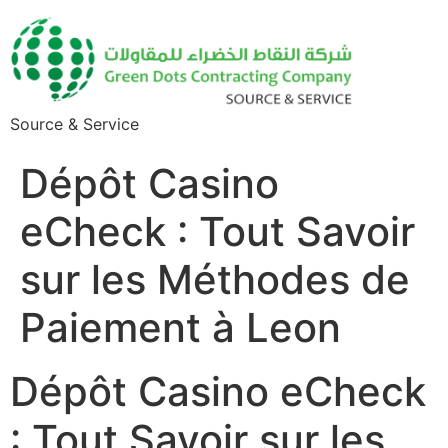
Source & Service
Dépôt Casino
eCheck : Tout Savoir
sur les Méthodes de
Paiement à Leon
Dépôt Casino eCheck
: Tout Savoir sur les