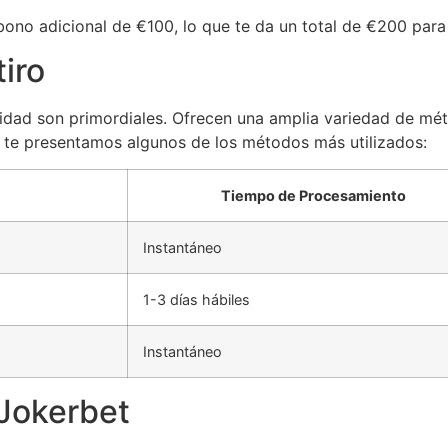
bono adicional de €100, lo que te da un total de €200 para j
iro
didad son primordiales. Ofrecen una amplia variedad de mét
í te presentamos algunos de los métodos más utilizados:
Tiempo de Procesamiento
Instantáneo
1-3 días hábiles
Instantáneo
 Jokerbet