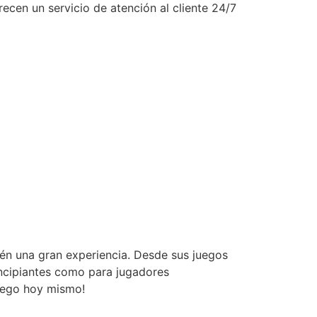
ecen un servicio de atención al cliente 24/7
én una gran experiencia. Desde sus juegos
rincipiantes como para jugadores
uego hoy mismo!