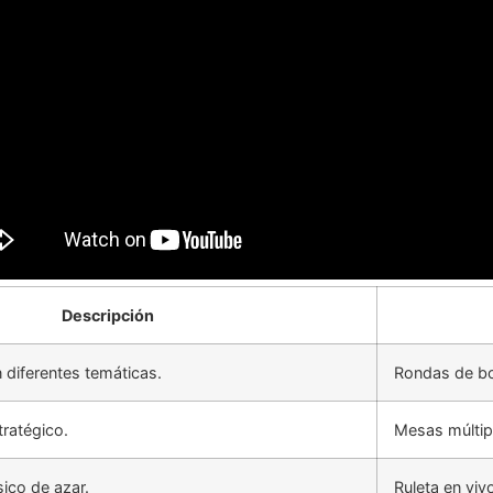
Descripción
 diferentes temáticas.
Rondas de bon
ratégico.
Mesas múltipl
ico de azar.
Ruleta en vivo