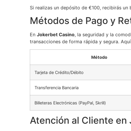
Si realizas un depósito de €100, recibirás un 
Métodos de Pago y Ret
En
Jokerbet Casino
, la seguridad y la como
transacciones de forma rápida y segura. Aqu
Método
Tarjeta de Crédito/Débito
Transferencia Bancaria
Billeteras Electrónicas (PayPal, Skrill)
Atención al Cliente en