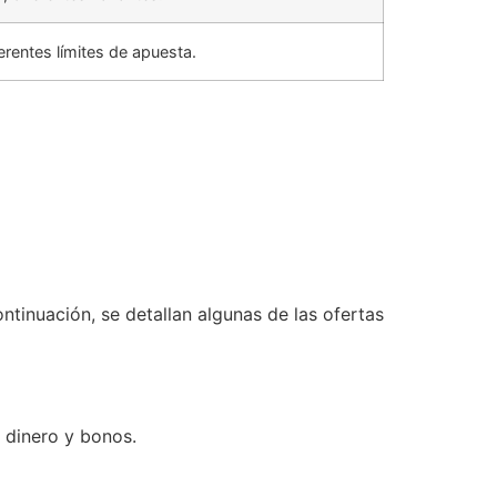
rentes límites de apuesta.
ntinuación, se detallan algunas de las ofertas
 dinero y bonos.