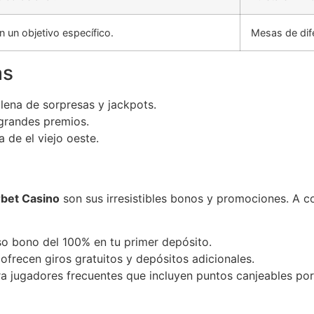
 un objetivo específico.
Mesas de dife
as
ena de sorpresas y jackpots.
grandes premios.
 de el viejo oeste.
bet Casino
son sus irresistibles bonos y promociones. A co
 bono del 100% en tu primer depósito.
frecen giros gratuitos y depósitos adicionales.
jugadores frecuentes que incluyen puntos canjeables por