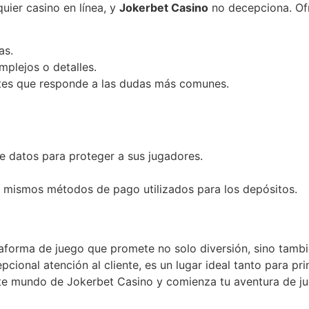
uier casino en línea, y
Jokerbet Casino
no decepciona. Ofr
as.
plejos o detalles.
tes que responde a las dudas más comunes.
de datos para proteger a sus jugadores.
los mismos métodos de pago utilizados para los depósitos.
forma de juego que promete no solo diversión, sino tambi
cional atención al cliente, es un lugar ideal tanto para p
e mundo de Jokerbet Casino y comienza tu aventura de j