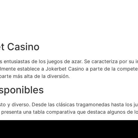
et Casino
os entusiastas de los juegos de azar. Se caracteriza por su
almente establece a Jokerbet Casino a parte de la competen
rte más alta de la diversión.
sponibles
to y diverso. Desde las clásicas tragamonedas hasta los j
e presenta una tabla comparativa que destaca algunos de l