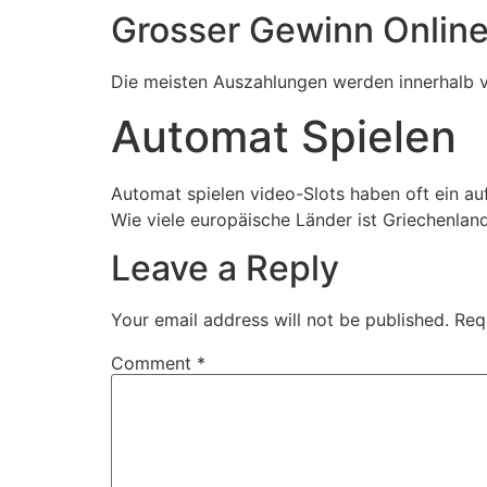
Grosser Gewinn Online
Die meisten Auszahlungen werden innerhalb v
Automat Spielen
Automat spielen video-Slots haben oft ein a
Wie viele europäische Länder ist Griechenland
Leave a Reply
Your email address will not be published.
Req
Comment
*