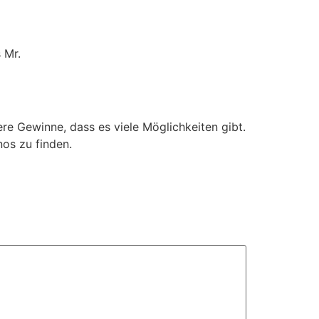
 Mr.
re Gewinne, dass es viele Möglichkeiten gibt.
nos zu finden.