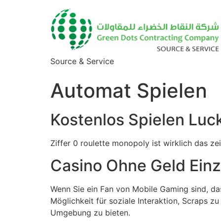
Source & Service
Automat Spielen
Kostenlos Spielen Luc
Ziffer 0 roulette monopoly ist wirklich das ze
Casino Ohne Geld Ein
Wenn Sie ein Fan von Mobile Gaming sind, dass
Möglichkeit für soziale Interaktion, Scraps zu
Umgebung zu bieten.