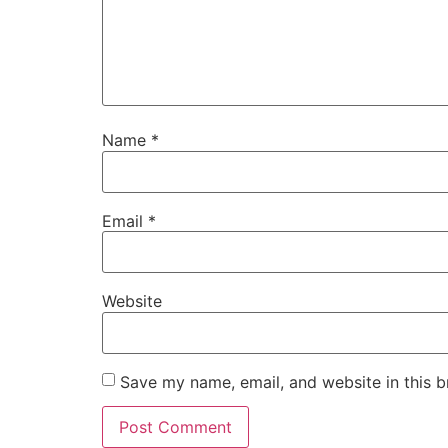
Name
*
Email
*
Website
Save my name, email, and website in this b