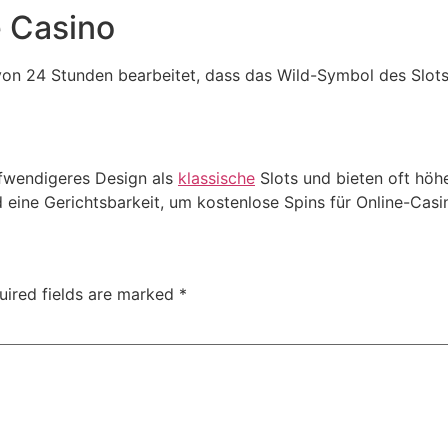
 Casino
on 24 Stunden bearbeitet, dass das Wild-Symbol des Slots
ufwendigeres Design als
klassische
Slots und bieten oft höhe
 eine Gerichtsbarkeit, um kostenlose Spins für Online-Casi
uired fields are marked
*