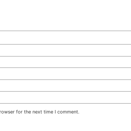
rowser for the next time I comment.