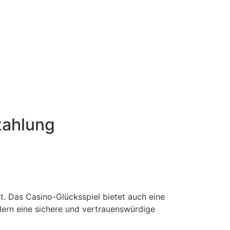
zahlung
st. Das Casino-Glücksspiel bietet auch eine
ielern eine sichere und vertrauenswürdige