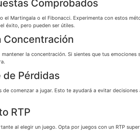
puestas Comprobados
o el Martingala o el Fibonacci. Experimenta con estos mét
 éxito, pero pueden ser útiles.
la Concentración
l mantener la concentración. Si sientes que tus emociones 
ra.
e de Pérdidas
 de comenzar a jugar. Esto te ayudará a evitar decisiones 
lto RTP
rtante al elegir un juego. Opta por juegos con un RTP supe