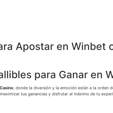
ra Apostar en Winbet c
fallibles para Ganar en 
Casino
, donde la diversión y la emoción están a la orden de
maximizar tus ganancias y disfrutar al máximo de tu experi