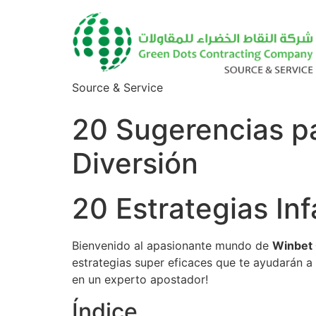
Source & Service
20 Sugerencias pa
Diversión
20 Estrategias In
Bienvenido al apasionante mundo de
Winbet 
estrategias super eficaces que te ayudarán a 
en un experto apostador!
Índice