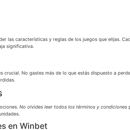
 las características y reglas de los juegos que elijas. Ca
a significativa.
s crucial. No gastes más de lo que estás dispuesto a perder
rdidas.
s
mociones.
No olvides leer todos los términos y condiciones
p
unidades.
es en Winbet