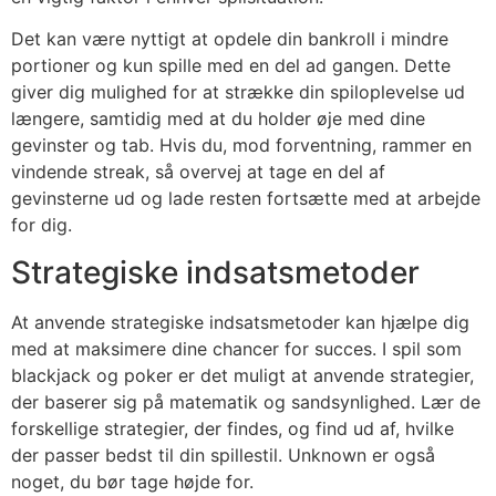
Det kan være nyttigt at opdele din bankroll i mindre
portioner og kun spille med en del ad gangen. Dette
giver dig mulighed for at strække din spiloplevelse ud
længere, samtidig med at du holder øje med dine
gevinster og tab. Hvis du, mod forventning, rammer en
vindende streak, så overvej at tage en del af
gevinsterne ud og lade resten fortsætte med at arbejde
for dig.
Strategiske indsatsmetoder
At anvende strategiske indsatsmetoder kan hjælpe dig
med at maksimere dine chancer for succes. I spil som
blackjack og poker er det muligt at anvende strategier,
der baserer sig på matematik og sandsynlighed. Lær de
forskellige strategier, der findes, og find ud af, hvilke
der passer bedst til din spillestil. Unknown er også
noget, du bør tage højde for.