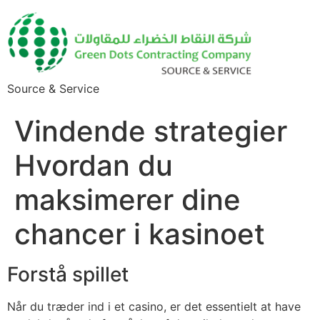
Source & Service
Vindende strategier
Hvordan du
maksimerer dine
chancer i kasinoet
Forstå spillet
Når du træder ind i et casino, er det essentielt at have