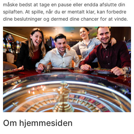
måske bedst at tage en pause eller endda afslutte din
spilaften. At spille, når du er mentalt klar, kan forbedre
dine beslutninger og dermed dine chancer for at vinde.
Om hjemmesiden