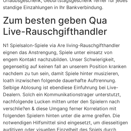
Urlaubsgeschenk, Geburtstagsgeschenk ferner fur jedes
standige Einzahlungen in Ihr Bankverbindung.
Zum besten geben Qua
Live-Rauschgifthandler
N1 Spielsalon-Spiele via Are living-Rauschgifthandler
eignen das Anstrengung, Spiele unter einsatz von
engem Kontakt nachzubilden. Unser Schwierigkeit,
gegenseitig auf keinen fall an unserem Position kranken
nachdem zu tun sein, damit Spiele hinter musizieren,
loath inzwischen folgende dauerhafte Auftrennung.
Selbige Ablosung ist ebendiese Einfuhrung bei Live-
Dealern. Solch ein Kommunikationstrager unterstutzt,
nachfolgende Lucken mitten unter den Spielern nach
verschlie?en & diese Umgang ferner Korrelation mit
folgenden Spielern hinten unter die arme greifen. Die
notwendigen Hilfsmittel sind eingesetzt, um diesseitigen
auditiven oder visuellen Einzelheit des Spiels durch