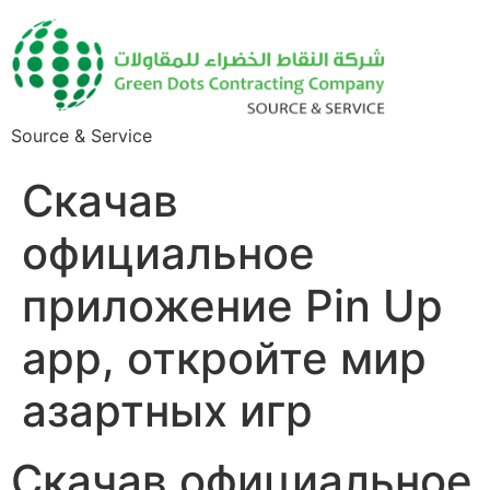
Source & Service
Скачав
официальное
приложение Pin Up
app, откройте мир
азартных игр
Скачав официальное