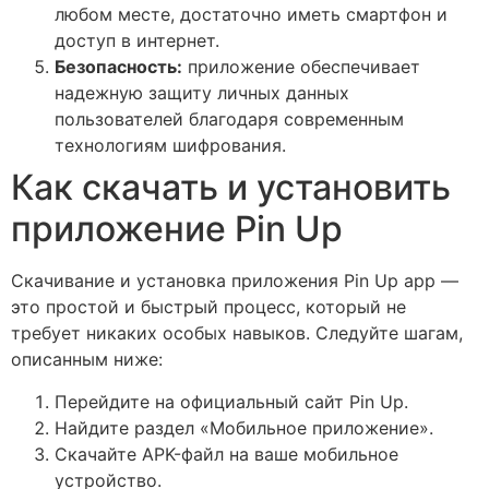
любом месте, достаточно иметь смартфон и
доступ в интернет.
Безопасность:
приложение обеспечивает
надежную защиту личных данных
пользователей благодаря современным
технологиям шифрования.
Как скачать и установить
приложение Pin Up
Скачивание и установка приложения Pin Up app —
это простой и быстрый процесс, который не
требует никаких особых навыков. Следуйте шагам,
описанным ниже:
Перейдите на официальный сайт Pin Up.
Найдите раздел «Мобильное приложение».
Скачайте APK-файл на ваше мобильное
устройство.