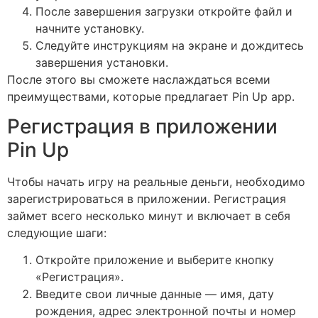
После завершения загрузки откройте файл и
начните установку.
Следуйте инструкциям на экране и дождитесь
завершения установки.
После этого вы сможете наслаждаться всеми
преимуществами, которые предлагает Pin Up app.
Регистрация в приложении
Pin Up
Чтобы начать игру на реальные деньги, необходимо
зарегистрироваться в приложении. Регистрация
займет всего несколько минут и включает в себя
следующие шаги:
Откройте приложение и выберите кнопку
«Регистрация».
Введите свои личные данные — имя, дату
рождения, адрес электронной почты и номер