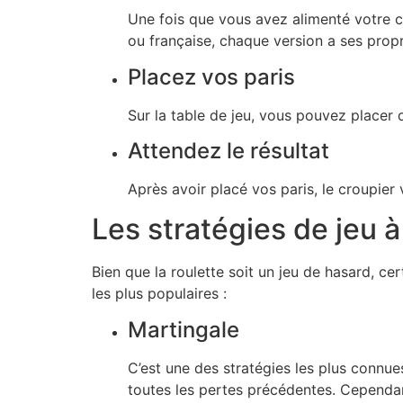
Une fois que vous avez alimenté votre c
ou française, chaque version a ses propr
Placez vos paris
Sur la table de jeu, vous pouvez placer 
Attendez le résultat
Après avoir placé vos paris, le croupier 
Les stratégies de jeu à 
Bien que la roulette soit un jeu de hasard, c
les plus populaires :
Martingale
C’est une des stratégies les plus connue
toutes les pertes précédentes. Cependan