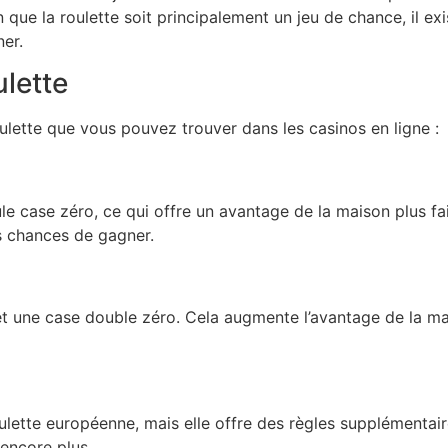
Bien que la roulette soit principalement un jeu de chance, il 
er.
ulette
roulette que vous pouvez trouver dans les casinos en ligne :
e case zéro, ce qui offre un avantage de la maison plus fai
es chances de gagner.
et une case double zéro. Cela augmente l’avantage de la ma
 roulette européenne, mais elle offre des règles supplémenta
 encore plus.