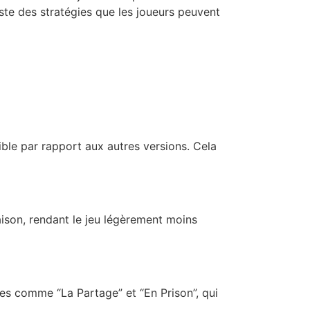
existe des stratégies que les joueurs peuvent
ble par rapport aux autres versions. Cela
ison, rendant le jeu légèrement moins
ires comme “La Partage” et “En Prison”, qui