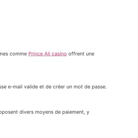
formes comme
Prince Ali casino
offrent une
sse e-mail valide et de créer un mot de passe.
roposent divers moyens de paiement, y