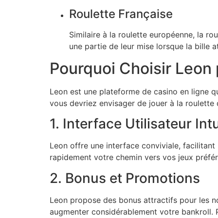
Roulette Française
Similaire à la roulette européenne, la r
une partie de leur mise lorsque la bille at
Pourquoi Choisir Leon 
Leon est une plateforme de casino en ligne qu
vous devriez envisager de jouer à la roulette 
1. Interface Utilisateur Int
Leon offre une interface conviviale, facilitan
rapidement votre chemin vers vos jeux préfér
2. Bonus et Promotions
Leon propose des bonus attractifs pour les no
augmenter considérablement votre bankroll. P