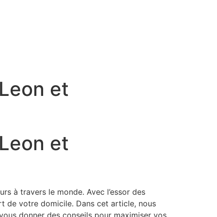
 Leon et
 Leon et
eurs à travers le monde. Avec l’essor des
rt de votre domicile. Dans cet article, nous
et vous donner des conseils pour maximiser vos