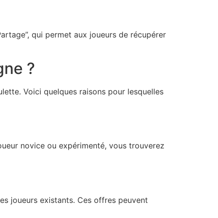
 Partage”, qui permet aux joueurs de récupérer
gne ?
lette. Voici quelques raisons pour lesquelles
n joueur novice ou expérimenté, vous trouverez
es joueurs existants. Ces offres peuvent