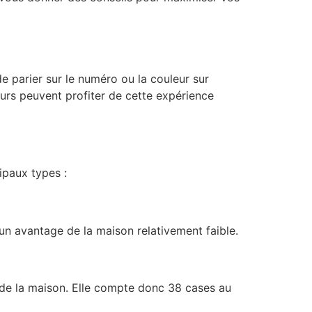
de parier sur le numéro ou la couleur sur
oueurs peuvent profiter de cette expérience
cipaux types :
un avantage de la maison relativement faible.
 de la maison. Elle compte donc 38 cases au