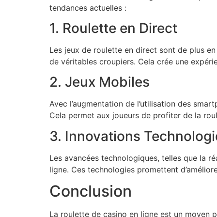
tendances actuelles :
1. Roulette en Direct
Les jeux de roulette en direct sont de plus e
de véritables croupiers. Cela crée une expér
2. Jeux Mobiles
Avec l’augmentation de l’utilisation des smar
Cela permet aux joueurs de profiter de la roul
3. Innovations Technolog
Les avancées technologiques, telles que la ré
ligne. Ces technologies promettent d’améliore
Conclusion
La roulette de casino en ligne est un moyen 