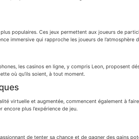
n plus populaires. Ces jeux permettent aux joueurs de partic
ience immersive qui rapproche les joueurs de l’atmosphère 
tphones, les casinos en ligne, y compris Leon, proposent dé
ette où qu’ils soient, à tout moment.
iques
alité virtuelle et augmentée, commencent également à faire 
r encore plus l’expérience de jeu.
passionnant de tenter sa chance et de gagner des gains po