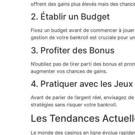
offrent des gains plus élevés mais des chance
2. Établir un Budget
Fixez un budget avant de commencer à jouer e
gestion de votre bankroll est cruciale pour un
3. Profiter des Bonus
N’oubliez pas de tirer parti des bonus et pr
augmenter vos chances de gains.
4. Pratiquer avec les Jeux
Avant de parier de l’argent réel, envisagez de
stratégies sans risquer votre bankroll.
Les Tendances Actuelle
Le monde des casinos en ligne évolue rapidem