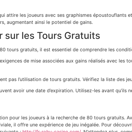
ui attire les joueurs avec ses graphismes époustouflants e
s, augmentant ainsi le potentiel de gains.
 sur les Tours Gratuits
 80 tours gratuits, il est essentiel de comprendre les condi
 exigences de mise associées aux gains réalisés avec les tou
t pas l’utilisation de tours gratuits. Vérifiez la liste des jeu
uvent avoir une date d’expiration. Utilisez-les avant qu’ils n
on pour les joueurs à la recherche de 80 tours gratuits. A
viale, il offre une expérience de jeu inégalée. Pour découvri
 suivante :
http://fr-roby-casino.com/
. N’attendez plus, com