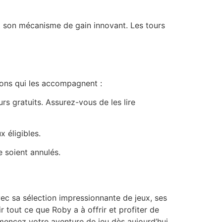
t son mécanisme de gain innovant. Les tours
tions qui les accompagnent :
rs gratuits. Assurez-vous de les lire
x éligibles.
e soient annulés.
vec sa sélection impressionnante de jeux, ses
r tout ce que Roby a à offrir et profiter de
mencez votre aventure de jeu dès aujourd’hui