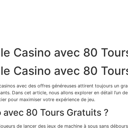
le Casino avec 80 Tours
le Casino avec 80 Tours
s casinos avec des offres généreuses attirent toujours un gr
ants. Dans cet article, nous allons explorer en détail l’un d
ier pour maximiser votre expérience de jeu.
 avec 80 Tours Gratuits ?
joueurs de lancer des jeux de machine à sous sans débourse