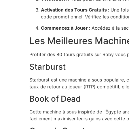
Activation des Tours Gratuits :
Une fois
code promotionnel. Vérifiez les conditio
Commencez à Jouer :
Accédez à la sec
Les Meilleures Machine
Profiter des 80 tours gratuits sur Roby vous 
Starburst
Starburst est une machine à sous populaire, 
taux de retour au joueur (RTP) compétitif, elle
Book of Dead
Cette machine à sous inspirée de l’Égypte anc
facilement maximiser leurs gains avec cette o