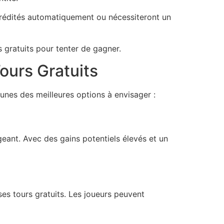
 crédités automatiquement ou nécessiteront un
 gratuits pour tenter de gagner.
ours Gratuits
unes des meilleures options à envisager :
ant. Avec des gains potentiels élevés et un
ses tours gratuits. Les joueurs peuvent