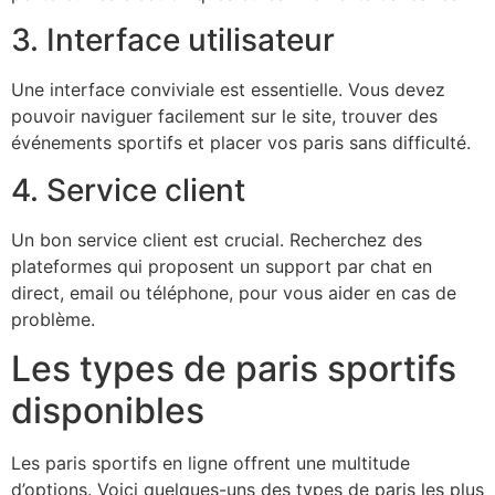
3. Interface utilisateur
Une interface conviviale est essentielle. Vous devez
pouvoir naviguer facilement sur le site, trouver des
événements sportifs et placer vos paris sans difficulté.
4. Service client
Un bon service client est crucial. Recherchez des
plateformes qui proposent un support par chat en
direct, email ou téléphone, pour vous aider en cas de
problème.
Les types de paris sportifs
disponibles
Les paris sportifs en ligne offrent une multitude
d’options. Voici quelques-uns des types de paris les plus