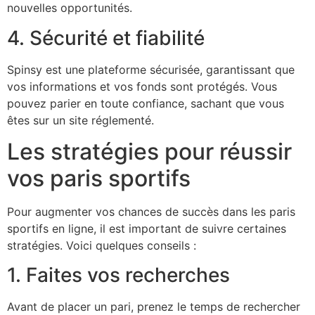
nouvelles opportunités.
4. Sécurité et fiabilité
Spinsy est une plateforme sécurisée, garantissant que
vos informations et vos fonds sont protégés. Vous
pouvez parier en toute confiance, sachant que vous
êtes sur un site réglementé.
Les stratégies pour réussir
vos paris sportifs
Pour augmenter vos chances de succès dans les paris
sportifs en ligne, il est important de suivre certaines
stratégies. Voici quelques conseils :
1. Faites vos recherches
Avant de placer un pari, prenez le temps de rechercher