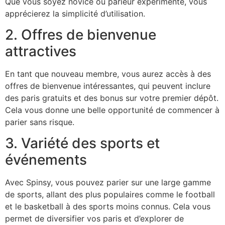
Que vous soyez novice ou parieur expérimenté, vous
apprécierez la simplicité d’utilisation.
2. Offres de bienvenue
attractives
En tant que nouveau membre, vous aurez accès à des
offres de bienvenue intéressantes, qui peuvent inclure
des paris gratuits et des bonus sur votre premier dépôt.
Cela vous donne une belle opportunité de commencer à
parier sans risque.
3. Variété des sports et
événements
Avec Spinsy, vous pouvez parier sur une large gamme
de sports, allant des plus populaires comme le football
et le basketball à des sports moins connus. Cela vous
permet de diversifier vos paris et d’explorer de