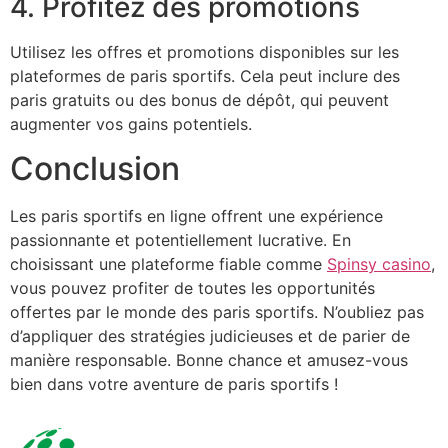
4. Profitez des promotions
Utilisez les offres et promotions disponibles sur les
plateformes de paris sportifs. Cela peut inclure des
paris gratuits ou des bonus de dépôt, qui peuvent
augmenter vos gains potentiels.
Conclusion
Les paris sportifs en ligne offrent une expérience
passionnante et potentiellement lucrative. En
choisissant une plateforme fiable comme
Spinsy casino
,
vous pouvez profiter de toutes les opportunités
offertes par le monde des paris sportifs. N’oubliez pas
d’appliquer des stratégies judicieuses et de parier de
manière responsable. Bonne chance et amusez-vous
bien dans votre aventure de paris sportifs !