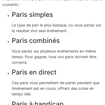
courants :
Paris simples
Le type de pari le plus basique, où vous pariez sur
le résultat d’un seul événement.
Paris combinés
Vous pariez sur plusieurs événements en même
temps. Pour gagner, tous vos paris doivent être
corrects.
Paris en direct
Ces paris vous permettent de parier pendant que
l’événement est en cours, offrant des cotes en
temps réel.
Paris à handicap