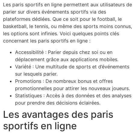
Les paris sportifs en ligne permettent aux utilisateurs de
parier sur divers événements sportifs via des
plateformes dédiées. Que ce soit pour le football, le
basketball, le tennis, ou même des sports moins connus,
les options sont infinies. Voici quelques points clés
concernant les paris sportifs en ligne :
Accessibilité : Parier depuis chez soi ou en
déplacement grâce aux applications mobiles.
Variété : Une multitude de sports et d’événements
sur lesquels parier.
Promotions : De nombreux bonus et offres
promotionnelles pour attirer les nouveaux joueurs.
Statistiques : Accès à des données et des analyses
pour prendre des décisions éclairées.
Les avantages des paris
sportifs en ligne