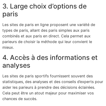
3. Large choix d’options de
paris
Les sites de paris en ligne proposent une variété de
types de paris, allant des paris simples aux paris
combinés et aux paris en direct. Cela permet aux
parieurs de choisir la méthode qui leur convient le
mieux.
4. Accès à des informations et
analyses
Les sites de paris sportifs fournissent souvent des
statistiques, des analyses et des conseils d’experts pour
aider les parieurs à prendre des décisions éclairées.
Cela peut être un atout majeur pour maximiser vos
chances de succès.