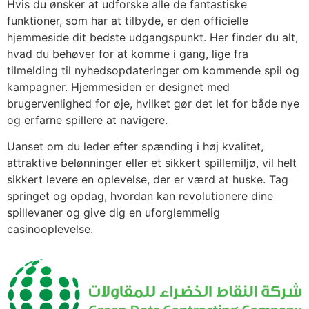
Hvis du ønsker at udforske alle de fantastiske
funktioner, som har at tilbyde, er den officielle
hjemmeside dit bedste udgangspunkt. Her finder du alt,
hvad du behøver for at komme i gang, lige fra
tilmelding til nyhedsopdateringer om kommende spil og
kampagner. Hjemmesiden er designet med
brugervenlighed for øje, hvilket gør det let for både nye
og erfarne spillere at navigere.
Uanset om du leder efter spænding i høj kvalitet,
attraktive belønninger eller et sikkert spillemiljø, vil helt
sikkert levere en oplevelse, der er værd at huske. Tag
springet og opdag, hvordan kan revolutionere dine
spillevaner og give dig en uforglemmelig
casinooplevelse.