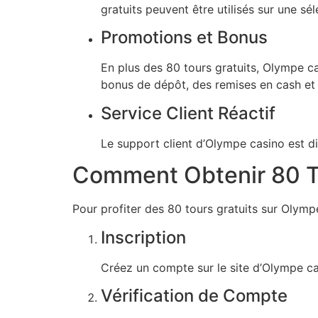
gratuits peuvent être utilisés sur une sé
Promotions et Bonus
En plus des 80 tours gratuits, Olympe c
bonus de dépôt, des remises en cash et 
Service Client Réactif
Le support client d’Olympe casino est d
Comment Obtenir 80 To
Pour profiter des 80 tours gratuits sur Olympe
Inscription
Créez un compte sur le site d’Olympe cas
Vérification de Compte