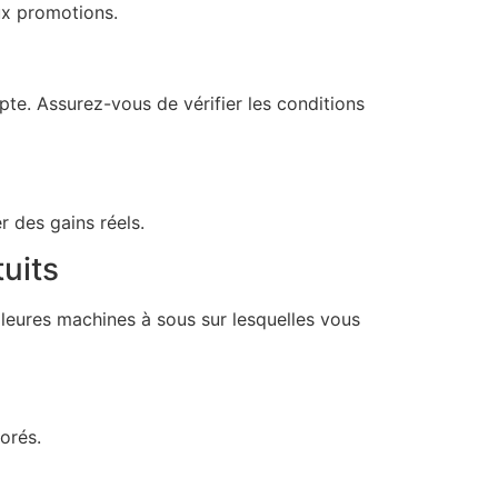
ux promotions.
pte. Assurez-vous de vérifier les conditions
 des gains réels.
uits
lleures machines à sous sur lesquelles vous
orés.