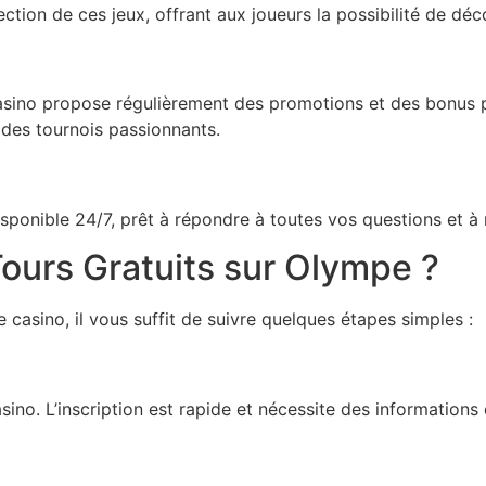
lection de ces jeux, offrant aux joueurs la possibilité de déc
asino propose régulièrement des promotions et des bonus p
des tournois passionnants.
isponible 24/7, prêt à répondre à toutes vos questions et 
urs Gratuits sur Olympe ?
 casino, il vous suffit de suivre quelques étapes simples :
ino. L’inscription est rapide et nécessite des informations