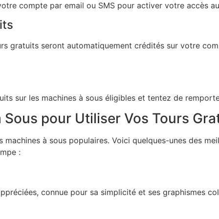
er votre compte par email ou SMS pour activer votre accès a
its
urs gratuits seront automatiquement crédités sur votre com
ts sur les machines à sous éligibles et tentez de remporter
 Sous pour Utiliser Vos Tours Grat
es machines à sous populaires. Voici quelques-unes des mei
ympe :
appréciées, connue pour sa simplicité et ses graphismes col