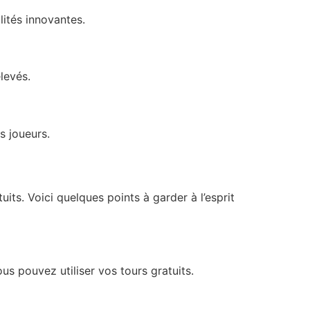
ités innovantes.
levés.
s joueurs.
uits. Voici quelques points à garder à l’esprit
ous pouvez utiliser vos tours gratuits.