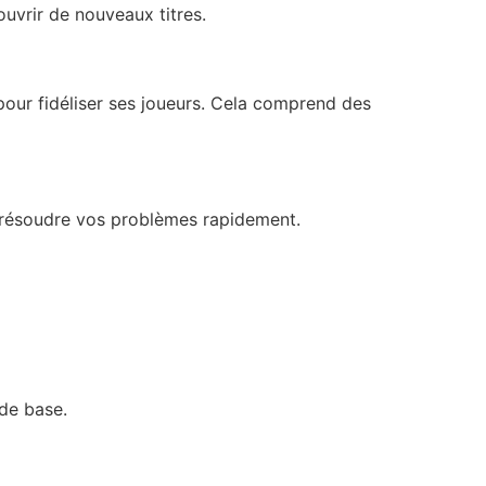
ouvrir de nouveaux titres.
our fidéliser ses joueurs. Cela comprend des
à résoudre vos problèmes rapidement.
 de base.