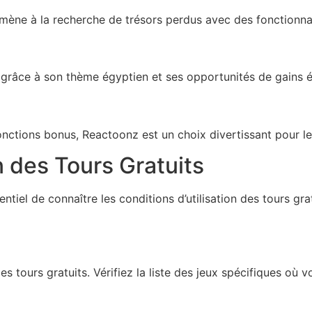
mène à la recherche de trésors perdus avec des fonctionnal
 grâce à son thème égyptien et ses opportunités de gains é
ctions bonus, Reactoonz est un choix divertissant pour le
n des Tours Gratuits
entiel de connaître les conditions d’utilisation des tours grat
es tours gratuits. Vérifiez la liste des jeux spécifiques où v