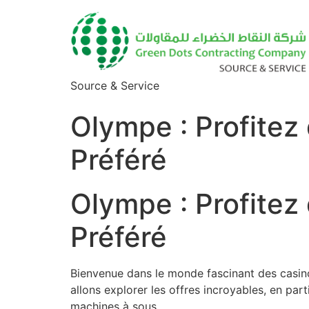
Source & Service
Olympe : Profitez
Préféré
Olympe : Profitez
Préféré
Bienvenue dans le monde fascinant des casino
allons explorer les offres incroyables, en part
machines à sous.