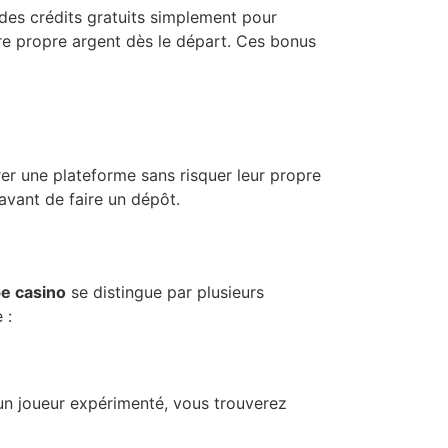
des crédits gratuits simplement pour
tre propre argent dès le départ. Ces bonus
er une plateforme sans risquer leur propre
 avant de faire un dépôt.
e casino
se distingue par plusieurs
 :
 un joueur expérimenté, vous trouverez