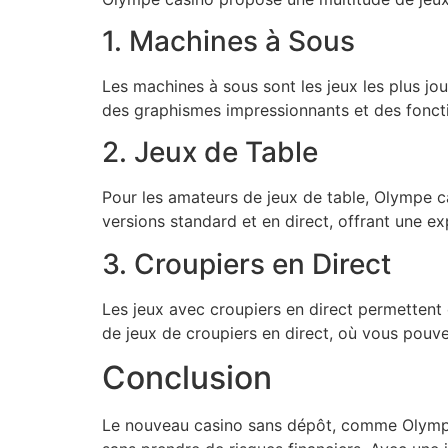
1. Machines à Sous
Les machines à sous sont les jeux les plus j
des graphismes impressionnants et des foncti
2. Jeux de Table
Pour les amateurs de jeux de table, Olympe ca
versions standard et en direct, offrant une e
3. Croupiers en Direct
Les jeux avec croupiers en direct permettent 
de jeux de croupiers en direct, où vous pouve
Conclusion
Le nouveau casino sans dépôt, comme Olympe, 