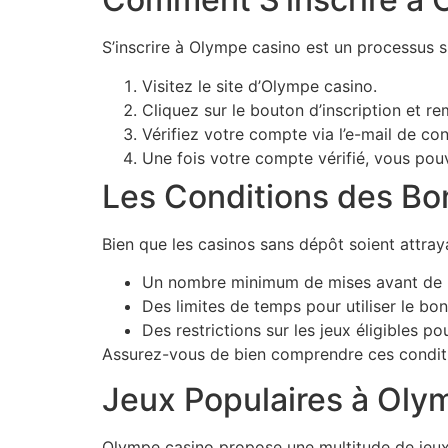
S’inscrire à Olympe casino est un processus si
Visitez le site d’Olympe casino.
Cliquez sur le bouton d’inscription et r
Vérifiez votre compte via l’e-mail de co
Une fois votre compte vérifié, vous po
Les Conditions des B
Bien que les casinos sans dépôt soient attraya
Un nombre minimum de mises avant de po
Des limites de temps pour utiliser le bo
Des restrictions sur les jeux éligibles po
Assurez-vous de bien comprendre ces condit
Jeux Populaires à Oly
Olympe casino propose une multitude de jeux p