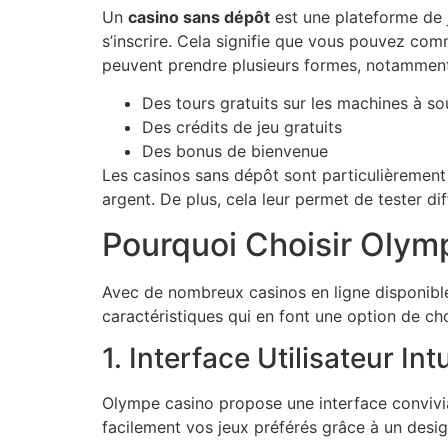
Un
casino sans dépôt
est une plateforme de 
s’inscrire. Cela signifie que vous pouvez com
peuvent prendre plusieurs formes, notamment
Des tours gratuits sur les machines à so
Des crédits de jeu gratuits
Des bonus de bienvenue
Les casinos sans dépôt sont particulièrement
argent. De plus, cela leur permet de tester dif
Pourquoi Choisir Olym
Avec de nombreux casinos en ligne disponibles,
caractéristiques qui en font une option de ch
1. Interface Utilisateur Int
Olympe casino propose une interface convivia
facilement vos jeux préférés grâce à un desig