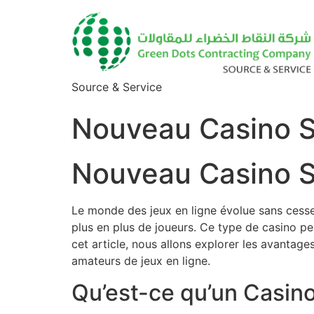
Source & Service
Nouveau Casino S
Nouveau Casino S
Le monde des jeux en ligne évolue sans cesse
plus en plus de joueurs. Ce type de casino per
cet article, nous allons explorer les avantag
amateurs de jeux en ligne.
Qu’est-ce qu’un Casin