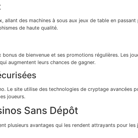
x
 allant des machines à sous aux jeux de table en passant p
phismes de haute qualité.
onus de bienvenue et ses promotions régulières. Les joueu
s qui augmentent leurs chances de gagner.
écurisées
no. Le site utilise des technologies de cryptage avancées p
es joueurs.
sinos Sans Dépôt
t plusieurs avantages qui les rendent attrayants pour les j