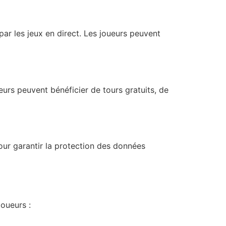
ar les jeux en direct. Les joueurs peuvent
rs peuvent bénéficier de tours gratuits, de
our garantir la protection des données
oueurs :