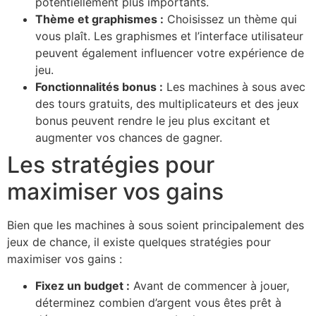
potentiellement plus importants.
Thème et graphismes :
Choisissez un thème qui
vous plaît. Les graphismes et l’interface utilisateur
peuvent également influencer votre expérience de
jeu.
Fonctionnalités bonus :
Les machines à sous avec
des tours gratuits, des multiplicateurs et des jeux
bonus peuvent rendre le jeu plus excitant et
augmenter vos chances de gagner.
Les stratégies pour
maximiser vos gains
Bien que les machines à sous soient principalement des
jeux de chance, il existe quelques stratégies pour
maximiser vos gains :
Fixez un budget :
Avant de commencer à jouer,
déterminez combien d’argent vous êtes prêt à