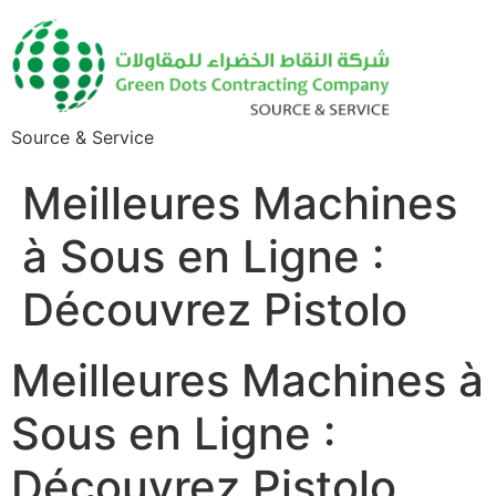
Source & Service
Meilleures Machines
à Sous en Ligne :
Découvrez Pistolo
Meilleures Machines à
Sous en Ligne :
Découvrez Pistolo