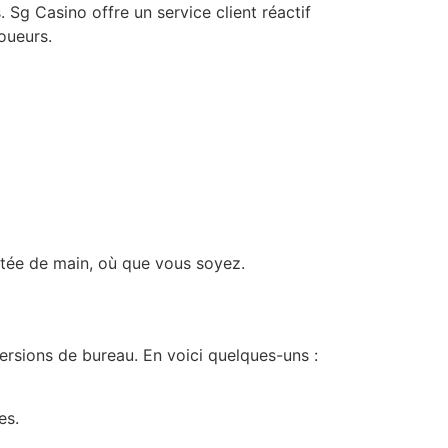
 Sg Casino offre un service client réactif
joueurs.
portée de main, où que vous soyez.
rsions de bureau. En voici quelques-uns :
es.