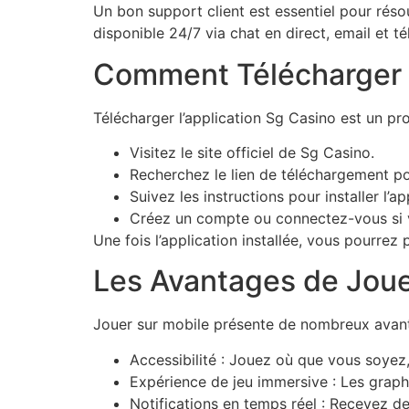
Un bon support client est essentiel pour réso
disponible 24/7 via chat en direct, email et té
Comment Télécharger l
Télécharger l’application Sg Casino est un pro
Visitez le site officiel de Sg Casino.
Recherchez le lien de téléchargement pou
Suivez les instructions pour installer l’ap
Créez un compte ou connectez-vous si 
Une fois l’application installée, vous pourrez
Les Avantages de Joue
Jouer sur mobile présente de nombreux avant
Accessibilité : Jouez où que vous soyez
Expérience de jeu immersive : Les graphi
Notifications en temps réel : Recevez de