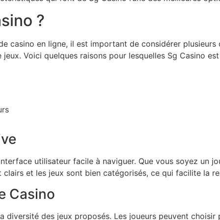
sino ?
de casino en ligne, il est important de considérer plusieurs
 de jeux. Voici quelques raisons pour lesquelles Sg Casino e
urs
ive
interface utilisateur facile à naviguer. Que vous soyez un 
lairs et les jeux sont bien catégorisés, ce qui facilite la r
de Casino
la diversité des jeux proposés. Les joueurs peuvent choisir 