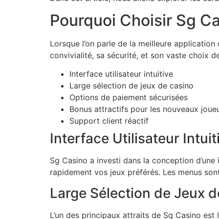
Pourquoi Choisir Sg Ca
Lorsque l’on parle de la meilleure application 
convivialité, sa sécurité, et son vaste choix
Interface utilisateur intuitive
Large sélection de jeux de casino
Options de paiement sécurisées
Bonus attractifs pour les nouveaux joue
Support client réactif
Interface Utilisateur Intuit
Sg Casino a investi dans la conception d’une 
rapidement vos jeux préférés. Les menus sont c
Large Sélection de Jeux 
L’un des principaux attraits de Sg Casino est 