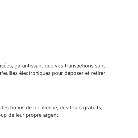
isées, garantissant que vos transactions sont
feuilles électroniques pour déposer et retirer
 des bonus de bienvenue, des tours gratuits,
oup de leur propre argent.