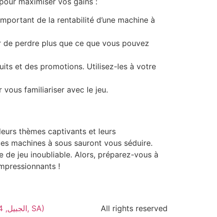
 pour maximiser vos gains :
important de la rentabilité d’une machine à
r de perdre plus que ce que vous pouvez
ts et des promotions. Utilisez-les à votre
 vous familiariser avec le jeu.
leurs thèmes captivants et leurs
ces machines à sous sauront vous séduire.
e de jeu inoubliable. Alors, préparez-vous à
mpressionnants !
Green Dots Contracting (Al Jabal Rd, الجبيل, 35514, المنطقة الشرقية, SA)
All rights reserved