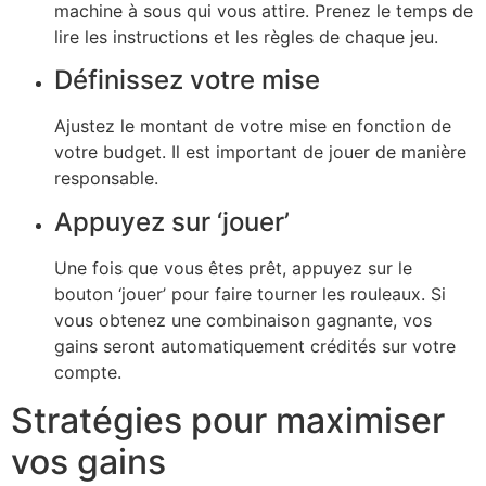
machine à sous qui vous attire. Prenez le temps de
lire les instructions et les règles de chaque jeu.
Définissez votre mise
Ajustez le montant de votre mise en fonction de
votre budget. Il est important de jouer de manière
responsable.
Appuyez sur ‘jouer’
Une fois que vous êtes prêt, appuyez sur le
bouton ‘jouer’ pour faire tourner les rouleaux. Si
vous obtenez une combinaison gagnante, vos
gains seront automatiquement crédités sur votre
compte.
Stratégies pour maximiser
vos gains