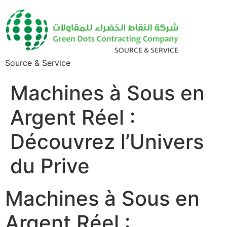
Source & Service
Machines à Sous en
Argent Réel :
Découvrez l’Univers
du Prive
Machines à Sous en
Argent Réel :