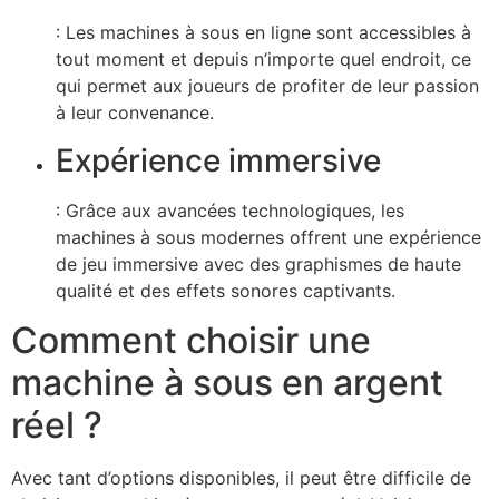
: Les machines à sous en ligne sont accessibles à
tout moment et depuis n’importe quel endroit, ce
qui permet aux joueurs de profiter de leur passion
à leur convenance.
Expérience immersive
: Grâce aux avancées technologiques, les
machines à sous modernes offrent une expérience
de jeu immersive avec des graphismes de haute
qualité et des effets sonores captivants.
Comment choisir une
machine à sous en argent
réel ?
Avec tant d’options disponibles, il peut être difficile de