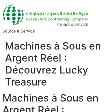
Source & Service
Machines à Sous en
Argent Réel :
Découvrez Lucky
Treasure
Machines à Sous en
Argent Réel :