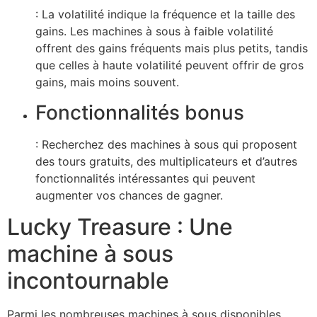
: La volatilité indique la fréquence et la taille des
gains. Les machines à sous à faible volatilité
offrent des gains fréquents mais plus petits, tandis
que celles à haute volatilité peuvent offrir de gros
gains, mais moins souvent.
Fonctionnalités bonus
: Recherchez des machines à sous qui proposent
des tours gratuits, des multiplicateurs et d’autres
fonctionnalités intéressantes qui peuvent
augmenter vos chances de gagner.
Lucky Treasure : Une
machine à sous
incontournable
Parmi les nombreuses machines à sous disponibles,