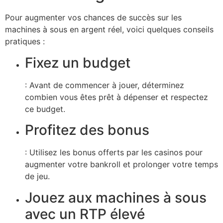
Pour augmenter vos chances de succès sur les
machines à sous en argent réel, voici quelques conseils
pratiques :
Fixez un budget
: Avant de commencer à jouer, déterminez
combien vous êtes prêt à dépenser et respectez
ce budget.
Profitez des bonus
: Utilisez les bonus offerts par les casinos pour
augmenter votre bankroll et prolonger votre temps
de jeu.
Jouez aux machines à sous
avec un RTP élevé