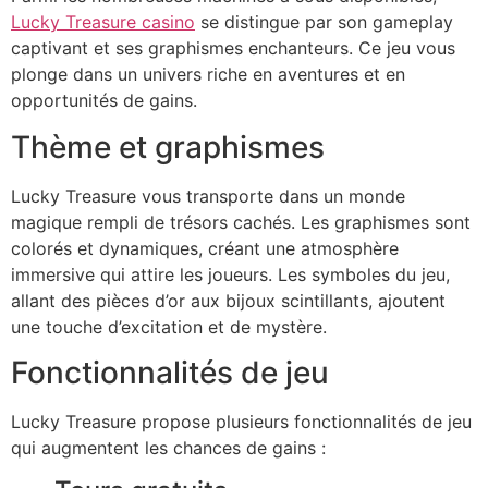
Lucky Treasure casino
se distingue par son gameplay
captivant et ses graphismes enchanteurs. Ce jeu vous
plonge dans un univers riche en aventures et en
opportunités de gains.
Thème et graphismes
Lucky Treasure vous transporte dans un monde
magique rempli de trésors cachés. Les graphismes sont
colorés et dynamiques, créant une atmosphère
immersive qui attire les joueurs. Les symboles du jeu,
allant des pièces d’or aux bijoux scintillants, ajoutent
une touche d’excitation et de mystère.
Fonctionnalités de jeu
Lucky Treasure propose plusieurs fonctionnalités de jeu
qui augmentent les chances de gains :