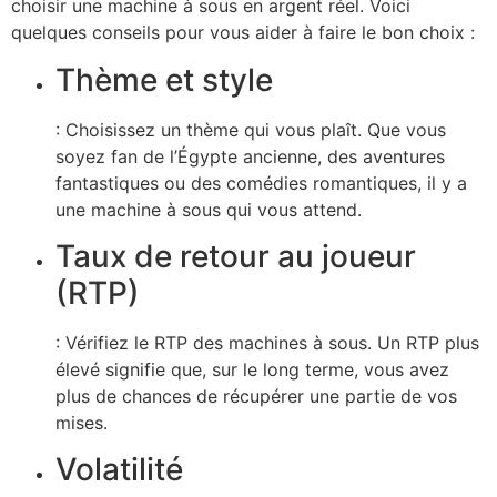
choisir une machine à sous en argent réel. Voici
quelques conseils pour vous aider à faire le bon choix :
Thème et style
: Choisissez un thème qui vous plaît. Que vous
soyez fan de l’Égypte ancienne, des aventures
fantastiques ou des comédies romantiques, il y a
une machine à sous qui vous attend.
Taux de retour au joueur
(RTP)
: Vérifiez le RTP des machines à sous. Un RTP plus
élevé signifie que, sur le long terme, vous avez
plus de chances de récupérer une partie de vos
mises.
Volatilité