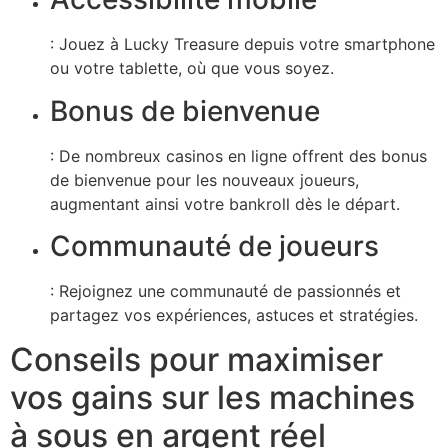
: Jouez à Lucky Treasure depuis votre smartphone
ou votre tablette, où que vous soyez.
Bonus de bienvenue
: De nombreux casinos en ligne offrent des bonus
de bienvenue pour les nouveaux joueurs,
augmentant ainsi votre bankroll dès le départ.
Communauté de joueurs
: Rejoignez une communauté de passionnés et
partagez vos expériences, astuces et stratégies.
Conseils pour maximiser
vos gains sur les machines
à sous en argent réel