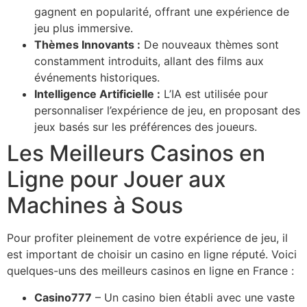
gagnent en popularité, offrant une expérience de
jeu plus immersive.
Thèmes Innovants :
De nouveaux thèmes sont
constamment introduits, allant des films aux
événements historiques.
Intelligence Artificielle :
L’IA est utilisée pour
personnaliser l’expérience de jeu, en proposant des
jeux basés sur les préférences des joueurs.
Les Meilleurs Casinos en
Ligne pour Jouer aux
Machines à Sous
Pour profiter pleinement de votre expérience de jeu, il
est important de choisir un casino en ligne réputé. Voici
quelques-uns des meilleurs casinos en ligne en France :
Casino777
– Un casino bien établi avec une vaste