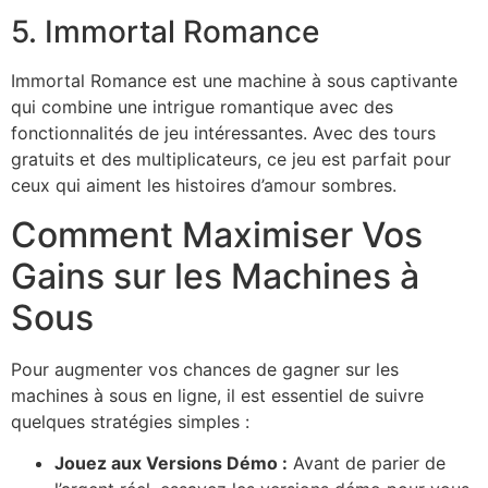
5. Immortal Romance
Immortal Romance est une machine à sous captivante
qui combine une intrigue romantique avec des
fonctionnalités de jeu intéressantes. Avec des tours
gratuits et des multiplicateurs, ce jeu est parfait pour
ceux qui aiment les histoires d’amour sombres.
Comment Maximiser Vos
Gains sur les Machines à
Sous
Pour augmenter vos chances de gagner sur les
machines à sous en ligne, il est essentiel de suivre
quelques stratégies simples :
Jouez aux Versions Démo :
Avant de parier de