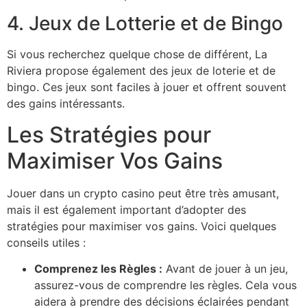
4. Jeux de Lotterie et de Bingo
Si vous recherchez quelque chose de différent, La
Riviera propose également des jeux de loterie et de
bingo. Ces jeux sont faciles à jouer et offrent souvent
des gains intéressants.
Les Stratégies pour
Maximiser Vos Gains
Jouer dans un crypto casino peut être très amusant,
mais il est également important d’adopter des
stratégies pour maximiser vos gains. Voici quelques
conseils utiles :
Comprenez les Règles :
Avant de jouer à un jeu,
assurez-vous de comprendre les règles. Cela vous
aidera à prendre des décisions éclairées pendant