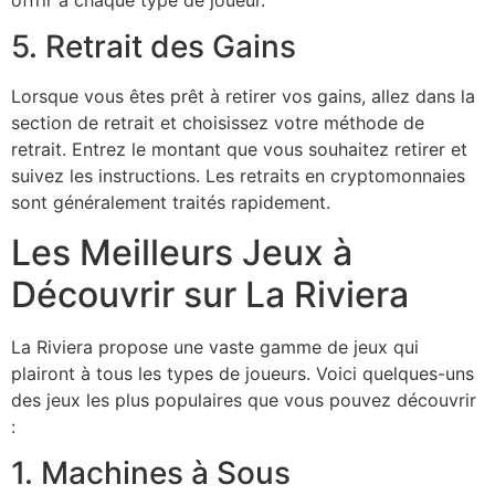
5. Retrait des Gains
Lorsque vous êtes prêt à retirer vos gains, allez dans la
section de retrait et choisissez votre méthode de
retrait. Entrez le montant que vous souhaitez retirer et
suivez les instructions. Les retraits en cryptomonnaies
sont généralement traités rapidement.
Les Meilleurs Jeux à
Découvrir sur La Riviera
La Riviera propose une vaste gamme de jeux qui
plairont à tous les types de joueurs. Voici quelques-uns
des jeux les plus populaires que vous pouvez découvrir
:
1. Machines à Sous