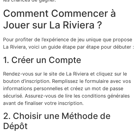
Comment Commencer à
Jouer sur La Riviera ?
Pour profiter de l’expérience de jeu unique que propose
La Riviera, voici un guide étape par étape pour débuter :
1. Créer un Compte
Rendez-vous sur le site de La Riviera et cliquez sur le
bouton d’inscription. Remplissez le formulaire avec vos
informations personnelles et créez un mot de passe
sécurisé. Assurez-vous de lire les conditions générales
avant de finaliser votre inscription.
2. Choisir une Méthode de
Dépôt