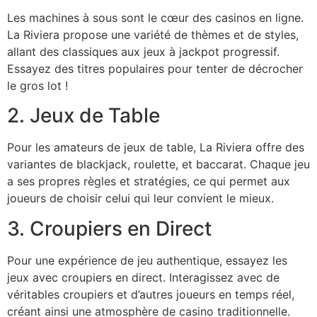
Les machines à sous sont le cœur des casinos en ligne.
La Riviera propose une variété de thèmes et de styles,
allant des classiques aux jeux à jackpot progressif.
Essayez des titres populaires pour tenter de décrocher
le gros lot !
2. Jeux de Table
Pour les amateurs de jeux de table, La Riviera offre des
variantes de blackjack, roulette, et baccarat. Chaque jeu
a ses propres règles et stratégies, ce qui permet aux
joueurs de choisir celui qui leur convient le mieux.
3. Croupiers en Direct
Pour une expérience de jeu authentique, essayez les
jeux avec croupiers en direct. Interagissez avec de
véritables croupiers et d’autres joueurs en temps réel,
créant ainsi une atmosphère de casino traditionnelle.