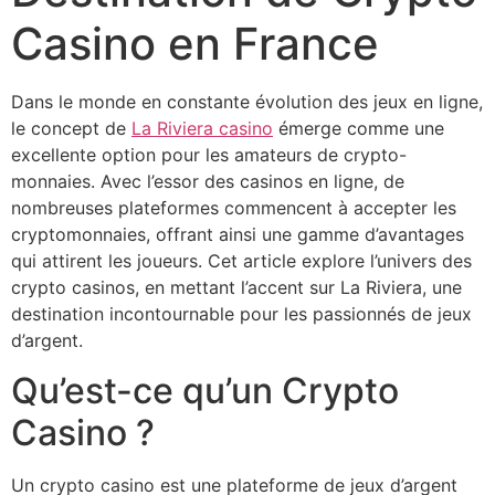
Casino en France
Dans le monde en constante évolution des jeux en ligne,
le concept de
La Riviera casino
émerge comme une
excellente option pour les amateurs de crypto-
monnaies. Avec l’essor des casinos en ligne, de
nombreuses plateformes commencent à accepter les
cryptomonnaies, offrant ainsi une gamme d’avantages
qui attirent les joueurs. Cet article explore l’univers des
crypto casinos, en mettant l’accent sur La Riviera, une
destination incontournable pour les passionnés de jeux
d’argent.
Qu’est-ce qu’un Crypto
Casino ?
Un crypto casino est une plateforme de jeux d’argent