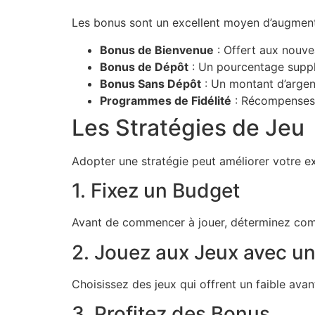
Les bonus sont un excellent moyen d’augmente
Bonus de Bienvenue
: Offert aux nouve
Bonus de Dépôt
: Un pourcentage suppl
Bonus Sans Dépôt
: Un montant d’argent
Programmes de Fidélité
: Récompenses p
Les Stratégies de Jeu
Adopter une stratégie peut améliorer votre e
1. Fixez un Budget
Avant de commencer à jouer, déterminez combi
2. Jouez aux Jeux avec u
Choisissez des jeux qui offrent un faible av
3. Profitez des Bonus