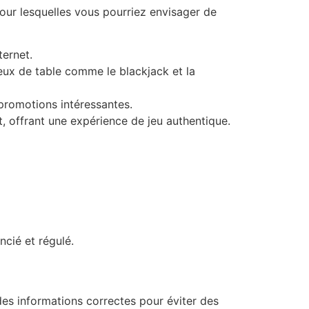
pour lesquelles vous pourriez envisager de
ternet.
eux de table comme le blackjack et la
 promotions intéressantes.
, offrant une expérience de jeu authentique.
ncié et régulé.
des informations correctes pour éviter des