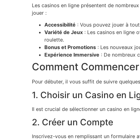
Les casinos en ligne présentent de nombreux a
jouer :
Accessibilité
: Vous pouvez jouer à tout
Variété de Jeux
: Les casinos en ligne 
roulette.
Bonus et Promotions
: Les nouveaux jou
Expérience Immersive
: De nombreux ca
Comment Commencer à 
Pour débuter, il vous suffit de suivre quelque
1. Choisir un Casino en Li
Il est crucial de sélectionner un casino en lign
2. Créer un Compte
Inscrivez-vous en remplissant un formulaire a