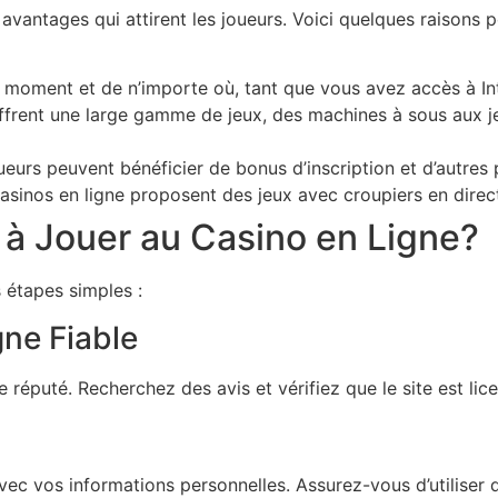
vantages qui attirent les joueurs. Voici quelques raisons 
 moment et de n’importe où, tant que vous avez accès à In
offrent une large gamme de jeux, des machines à sous aux j
eurs peuvent bénéficier de bonus d’inscription et d’autres
sinos en ligne proposent des jeux avec croupiers en direct
Jouer au Casino en Ligne?
s étapes simples :
gne Fiable
e réputé. Recherchez des avis et vérifiez que le site est lice
vec vos informations personnelles. Assurez-vous d’utiliser 