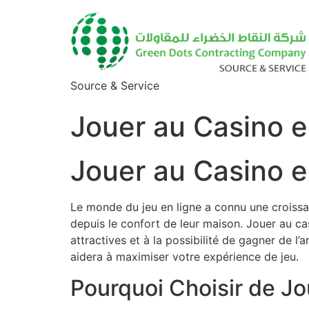
Source & Service
Jouer au Casino e
Jouer au Casino e
Le monde du jeu en ligne a connu une croissa
depuis le confort de leur maison. Jouer au cas
attractives et à la possibilité de gagner de l’
aidera à maximiser votre expérience de jeu.
Pourquoi Choisir de Jo