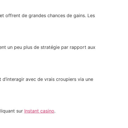
r et offrent de grandes chances de gains. Les
vent un peu plus de stratégie par rapport aux
d’interagir avec de vrais croupiers via une
cliquant sur
Instant casino
.