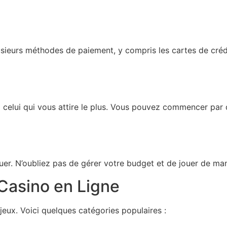
sieurs méthodes de paiement, y compris les cartes de crédit
z celui qui vous attire le plus. Vous pouvez commencer par 
er. N’oubliez pas de gérer votre budget et de jouer de ma
Casino en Ligne
jeux. Voici quelques catégories populaires :