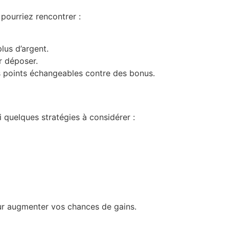
pourriez rencontrer :
lus d’argent.
r déposer.
s points échangeables contre des bonus.
 quelques stratégies à considérer :
our augmenter vos chances de gains.