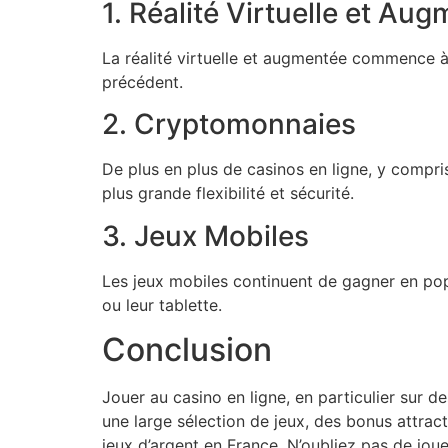
1. Réalité Virtuelle et Au
La réalité virtuelle et augmentée commence à
précédent.
2. Cryptomonnaies
De plus en plus de casinos en ligne, y comp
plus grande flexibilité et sécurité.
3. Jeux Mobiles
Les jeux mobiles continuent de gagner en popu
ou leur tablette.
Conclusion
Jouer au casino en ligne, en particulier sur
une large sélection de jeux, des bonus attrac
jeux d’argent en France. N’oubliez pas de jo