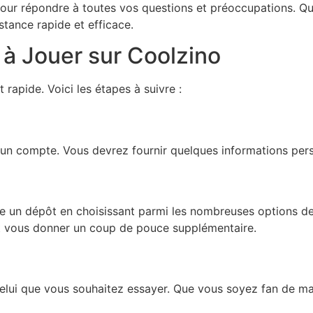
pour répondre à toutes vos questions et préoccupations. Que
tance rapide et efficace.
 Jouer sur Coolzino
rapide. Voici les étapes à suivre :
 un compte. Vous devrez fournir quelques informations pers
re un dépôt en choisissant parmi les nombreuses options d
t vous donner un coup de pouce supplémentaire.
 celui que vous souhaitez essayer. Que vous soyez fan de ma