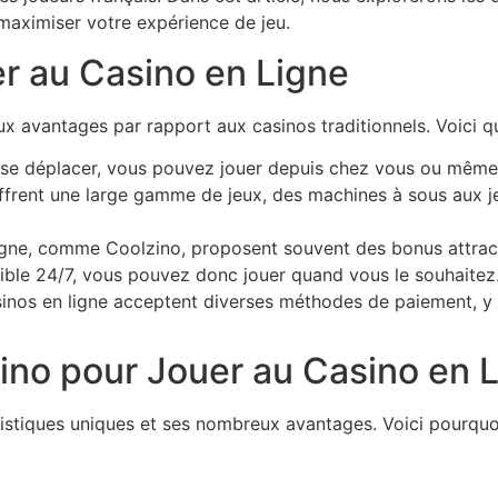
maximiser votre expérience de jeu.
r au Casino en Ligne
 avantages par rapport aux casinos traditionnels. Voici qu
 se déplacer, vous pouvez jouer depuis chez vous ou mêm
offrent une large gamme de jeux, des machines à sous aux j
igne, comme Coolzino, proposent souvent des bonus attract
sible 24/7, vous pouvez donc jouer quand vous le souhaitez
inos en ligne acceptent diverses méthodes de paiement, y c
ino pour Jouer au Casino en 
ristiques uniques et ses nombreux avantages. Voici pourquo