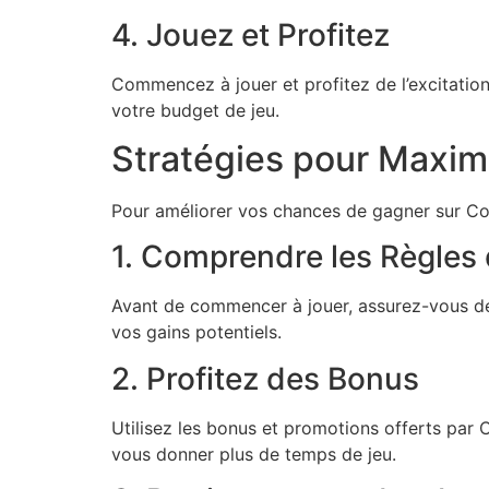
4. Jouez et Profitez
Commencez à jouer et profitez de l’excitation
votre budget de jeu.
Stratégies pour Maxim
Pour améliorer vos chances de gagner sur Coolz
1. Comprendre les Règles
Avant de commencer à jouer, assurez-vous de 
vos gains potentiels.
2. Profitez des Bonus
Utilisez les bonus et promotions offerts par 
vous donner plus de temps de jeu.