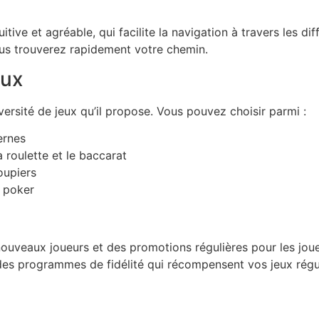
itive et agréable, qui facilite la navigation à travers les di
us trouverez rapidement votre chemin.
eux
ersité de jeux qu’il propose. Vous pouvez choisir parmi :
ernes
 roulette et le baccarat
oupiers
 poker
nouveaux joueurs et des promotions régulières pour les jou
es programmes de fidélité qui récompensent vos jeux régul