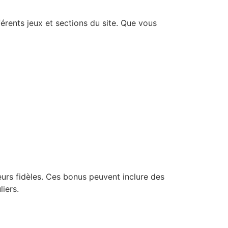
fférents jeux et sections du site. Que vous
eurs fidèles. Ces bonus peuvent inclure des
iers.