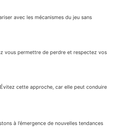
iariser avec les mécanismes du jeu sans
vez vous permettre de perdre et respectez vos
 Évitez cette approche, car elle peut conduire
istons à l’émergence de nouvelles tendances