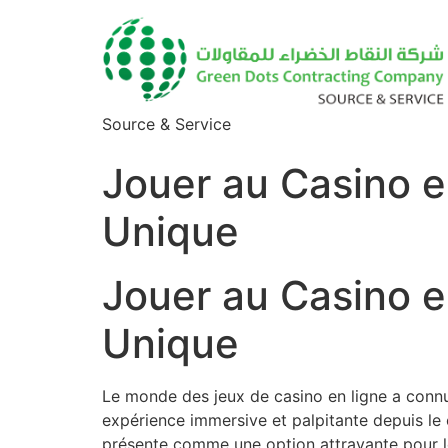
Source & Service
Jouer au Casino e
Unique
Jouer au Casino e
Unique
Le monde des jeux de casino en ligne a conn
expérience immersive et palpitante depuis le
présente comme une option attrayante pour les