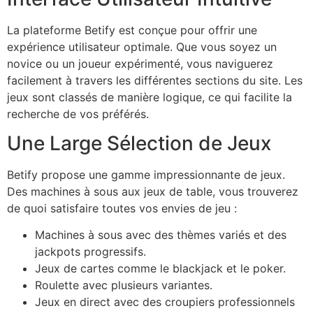
La plateforme Betify est conçue pour offrir une
expérience utilisateur optimale. Que vous soyez un
novice ou un joueur expérimenté, vous naviguerez
facilement à travers les différentes sections du site. Les
jeux sont classés de manière logique, ce qui facilite la
recherche de vos préférés.
Une Large Sélection de Jeux
Betify propose une gamme impressionnante de jeux.
Des machines à sous aux jeux de table, vous trouverez
de quoi satisfaire toutes vos envies de jeu :
Machines à sous avec des thèmes variés et des
jackpots progressifs.
Jeux de cartes comme le blackjack et le poker.
Roulette avec plusieurs variantes.
Jeux en direct avec des croupiers professionnels