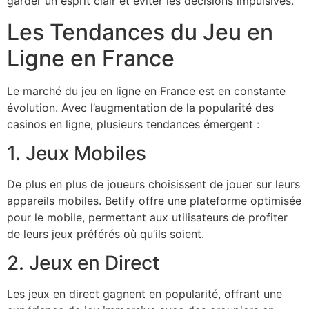
garder un esprit clair et éviter les décisions impulsives.
Les Tendances du Jeu en
Ligne en France
Le marché du jeu en ligne en France est en constante
évolution. Avec l’augmentation de la popularité des
casinos en ligne, plusieurs tendances émergent :
1. Jeux Mobiles
De plus en plus de joueurs choisissent de jouer sur leurs
appareils mobiles. Betify offre une plateforme optimisée
pour le mobile, permettant aux utilisateurs de profiter
de leurs jeux préférés où qu’ils soient.
2. Jeux en Direct
Les jeux en direct gagnent en popularité, offrant une