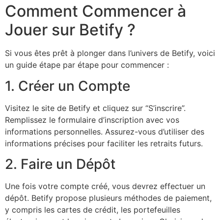
Comment Commencer à
Jouer sur Betify ?
Si vous êtes prêt à plonger dans l’univers de Betify, voici
un guide étape par étape pour commencer :
1. Créer un Compte
Visitez le site de Betify et cliquez sur “S’inscrire”.
Remplissez le formulaire d’inscription avec vos
informations personnelles. Assurez-vous d’utiliser des
informations précises pour faciliter les retraits futurs.
2. Faire un Dépôt
Une fois votre compte créé, vous devrez effectuer un
dépôt. Betify propose plusieurs méthodes de paiement,
y compris les cartes de crédit, les portefeuilles