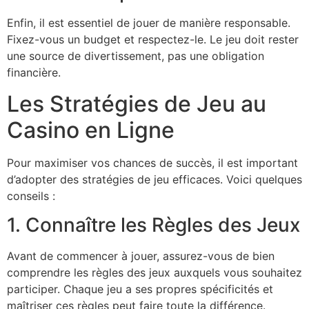
Enfin, il est essentiel de jouer de manière responsable.
Fixez-vous un budget et respectez-le. Le jeu doit rester
une source de divertissement, pas une obligation
financière.
Les Stratégies de Jeu au
Casino en Ligne
Pour maximiser vos chances de succès, il est important
d’adopter des stratégies de jeu efficaces. Voici quelques
conseils :
1. Connaître les Règles des Jeux
Avant de commencer à jouer, assurez-vous de bien
comprendre les règles des jeux auxquels vous souhaitez
participer. Chaque jeu a ses propres spécificités et
maîtriser ces règles peut faire toute la différence.