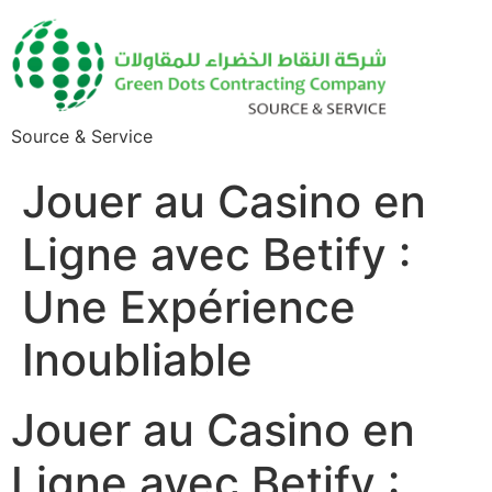
Source & Service
Jouer au Casino en
Ligne avec Betify :
Une Expérience
Inoubliable
Jouer au Casino en
Ligne avec Betify :