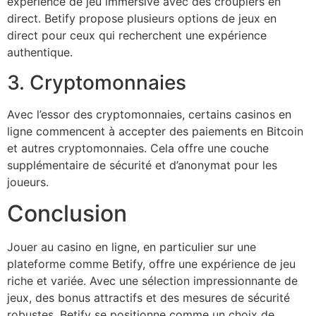
expérience de jeu immersive avec des croupiers en
direct. Betify propose plusieurs options de jeux en
direct pour ceux qui recherchent une expérience
authentique.
3. Cryptomonnaies
Avec l’essor des cryptomonnaies, certains casinos en
ligne commencent à accepter des paiements en Bitcoin
et autres cryptomonnaies. Cela offre une couche
supplémentaire de sécurité et d’anonymat pour les
joueurs.
Conclusion
Jouer au casino en ligne, en particulier sur une
plateforme comme Betify, offre une expérience de jeu
riche et variée. Avec une sélection impressionnante de
jeux, des bonus attractifs et des mesures de sécurité
robustes, Betify se positionne comme un choix de