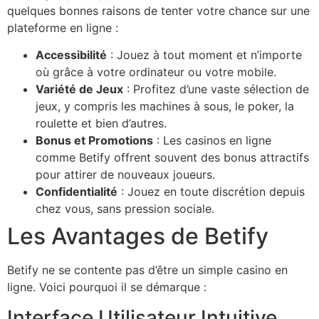
quelques bonnes raisons de tenter votre chance sur une
plateforme en ligne :
Accessibilité
: Jouez à tout moment et n’importe
où grâce à votre ordinateur ou votre mobile.
Variété de Jeux
: Profitez d’une vaste sélection de
jeux, y compris les machines à sous, le poker, la
roulette et bien d’autres.
Bonus et Promotions
: Les casinos en ligne
comme Betify offrent souvent des bonus attractifs
pour attirer de nouveaux joueurs.
Confidentialité
: Jouez en toute discrétion depuis
chez vous, sans pression sociale.
Les Avantages de Betify
Betify ne se contente pas d’être un simple casino en
ligne. Voici pourquoi il se démarque :
Interface Utilisateur Intuitive