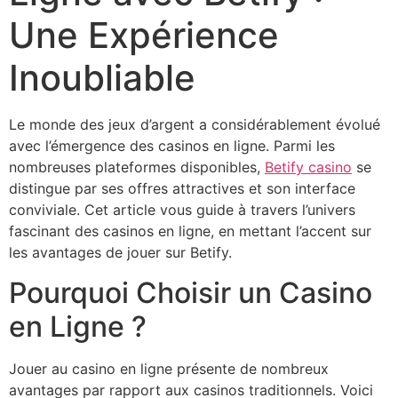
Une Expérience
Inoubliable
Le monde des jeux d’argent a considérablement évolué
avec l’émergence des casinos en ligne. Parmi les
nombreuses plateformes disponibles,
Betify casino
se
distingue par ses offres attractives et son interface
conviviale. Cet article vous guide à travers l’univers
fascinant des casinos en ligne, en mettant l’accent sur
les avantages de jouer sur Betify.
Pourquoi Choisir un Casino
en Ligne ?
Jouer au casino en ligne présente de nombreux
avantages par rapport aux casinos traditionnels. Voici