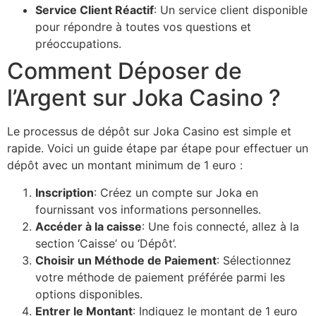
Service Client Réactif
: Un service client disponible
pour répondre à toutes vos questions et
préoccupations.
Comment Déposer de
l’Argent sur Joka Casino ?
Le processus de dépôt sur Joka Casino est simple et
rapide. Voici un guide étape par étape pour effectuer un
dépôt avec un montant minimum de 1 euro :
Inscription
: Créez un compte sur Joka en
fournissant vos informations personnelles.
Accéder à la caisse
: Une fois connecté, allez à la
section ‘Caisse’ ou ‘Dépôt’.
Choisir un Méthode de Paiement
: Sélectionnez
votre méthode de paiement préférée parmi les
options disponibles.
Entrer le Montant
: Indiquez le montant de 1 euro