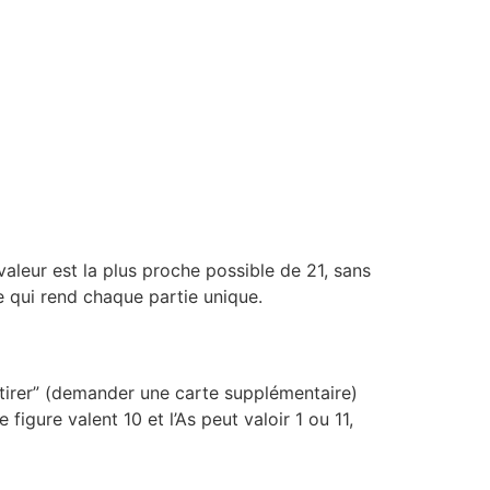
valeur est la plus proche possible de 21, sans
ce qui rend chaque partie unique.
“tirer” (demander une carte supplémentaire)
figure valent 10 et l’As peut valoir 1 ou 11,