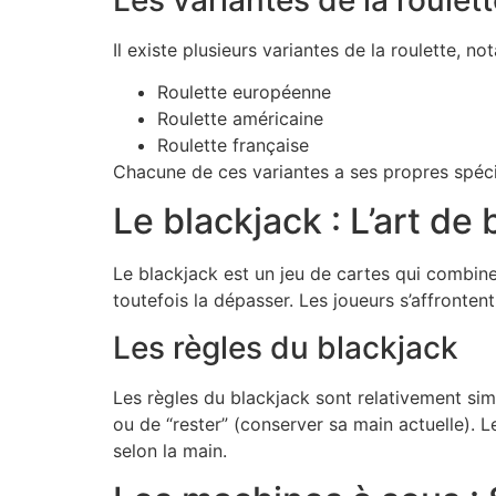
Il existe plusieurs variantes de la roulette, n
Roulette européenne
Roulette américaine
Roulette française
Chacune de ces variantes a ses propres spécifi
Le blackjack : L’art de 
Le blackjack est un jeu de cartes qui combine 
toutefois la dépasser. Les joueurs s’affronten
Les règles du blackjack
Les règles du blackjack sont relativement sim
ou de “rester” (conserver sa main actuelle). Le
selon la main.