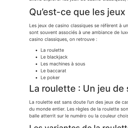
Qu’est-ce que les jeux
Les jeux de casino classiques se réfèrent à u
sont souvent associés à une ambiance de luxe e
casino classiques, on retrouve :
La roulette
Le blackjack
Les machines à sous
Le baccarat
Le poker
La roulette : Un jeu de
La roulette est sans doute l’un des jeux de ca
du monde entier. Les règles de la roulette sont
balle atterrit sur le numéro ou la couleur choi
Les variantes de la roulet