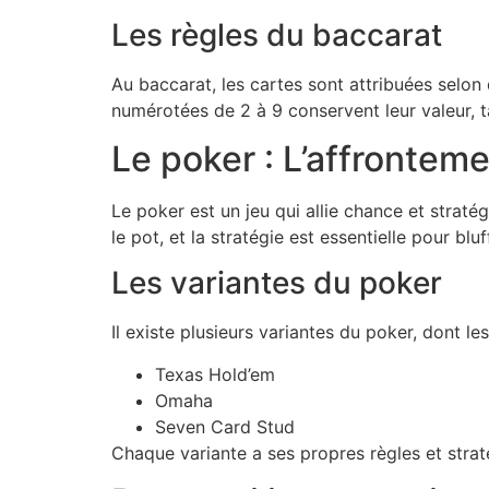
Les règles du baccarat
Au baccarat, les cartes sont attribuées selon 
numérotées de 2 à 9 conservent leur valeur, tan
Le poker : L’affronte
Le poker est un jeu qui allie chance et straté
le pot, et la stratégie est essentielle pour bluf
Les variantes du poker
Il existe plusieurs variantes du poker, dont le
Texas Hold’em
Omaha
Seven Card Stud
Chaque variante a ses propres règles et straté