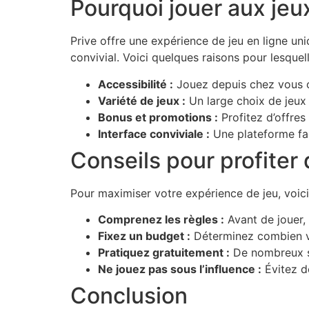
Pourquoi jouer aux jeu
Prive offre une expérience de jeu en ligne un
convivial. Voici quelques raisons pour lesquel
Accessibilité :
Jouez depuis chez vous 
Variété de jeux :
Un large choix de jeux 
Bonus et promotions :
Profitez d’offres
Interface conviviale :
Une plateforme fac
Conseils pour profiter
Pour maximiser votre expérience de jeu, voici 
Comprenez les règles :
Avant de jouer,
Fixez un budget :
Déterminez combien vo
Pratiquez gratuitement :
De nombreux sit
Ne jouez pas sous l’influence :
Évitez de
Conclusion