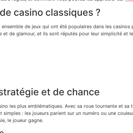
 de casino classiques ?
n ensemble de jeux qui ont été populaires dans les casinos
t de glamour, et ils sont réputés pour leur simplicité et le
 stratégie et de chance
sino les plus emblématiques. Avec sa roue tournante et sa tab
 simples : les joueurs parient sur un numéro ou une couleur, 
sie, le joueur gagne.
te