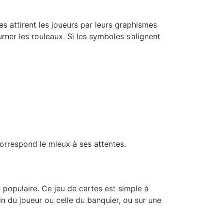
es attirent les joueurs par leurs graphismes
ourner les rouleaux. Si les symboles s’alignent
correspond le mieux à ses attentes.
 populaire. Ce jeu de cartes est simple à
in du joueur ou celle du banquier, ou sur une