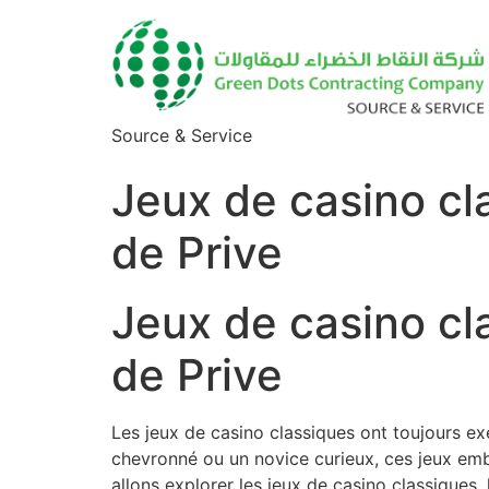
Source & Service
Jeux de casino cl
de Prive
Jeux de casino cl
de Prive
Les jeux de casino classiques ont toujours ex
chevronné ou un novice curieux, ces jeux embl
allons explorer les jeux de casino classiques