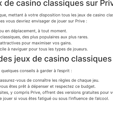
x de casino classiques sur Pri
ique, mettant à votre disposition tous les jeux de casino c
les vous devriez envisager de jouer sur Prive :
ou en déplacement, à tout moment.
classiques, des plus populaires aux plus rares.
 attractives pour maximiser vos gains.
ile à naviguer pour tous les types de joueurs.
 des jeux de casino classiques
quelques conseils à garder à l’esprit :
 assurez-vous de connaître les règles de chaque jeu.
us êtes prêt à dépenser et respectez ce budget.
es, y compris Prive, offrent des versions gratuites pour vo
 jouer si vous êtes fatigué ou sous l’influence de l’alcool.