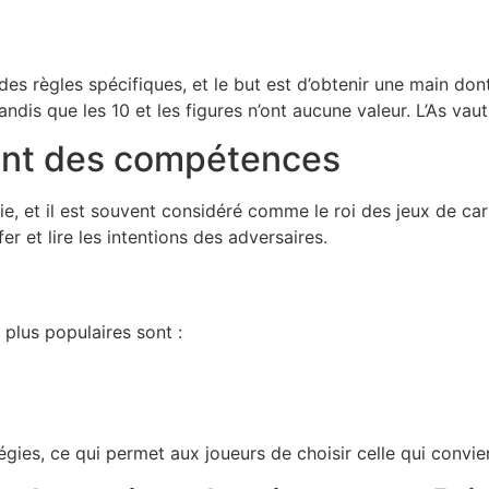
des règles spécifiques, et le but est d’obtenir une main dont
dis que les 10 et les figures n’ont aucune valeur. L’As vaut 
ment des compétences
gie, et il est souvent considéré comme le roi des jeux de ca
fer et lire les intentions des adversaires.
s plus populaires sont :
gies, ce qui permet aux joueurs de choisir celle qui convien