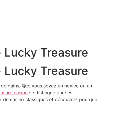
e Lucky Treasure
e Lucky Treasure
el de gains. Que vous soyez un novice ou un
easure casino
se distingue par ses
eux de casino classiques et découvrez pourquoi