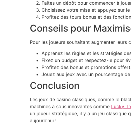
Faites un dépôt pour commencer à jouer
Choisissez votre mise et appuyez sur le
Profitez des tours bonus et des fonction
Conseils pour Maximis
Pour les joueurs souhaitant augmenter leurs c
Apprenez les règles et les stratégies de
Fixez un budget et respectez-le pour év
Profitez des bonus et promotions offerts
Jouez aux jeux avec un pourcentage de r
Conclusion
Les jeux de casino classiques, comme le black
machines à sous innovantes comme
Lucky Tr
un joueur stratégique, il y a un jeu classique
aujourd’hui !