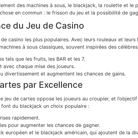
lement des machines à sous, le blackjack, la roulette et le
chose en commun : le frisson du jeu et la possibilité de gagn
nce du Jeu de Casino
e casino les plus populaires. Avec leurs rouleaux et leurs 
machines à sous classiques, souvent inspirées des célèbres
els que les fruits, les BAR et les 7.
t avec chaque mise des joueurs.
du divertissement et augmentent les chances de gains.
Cartes par Excellence
e jeu de cartes oppose les joueurs au croupier, et l’objectif
 font du blackjack un choix populaire :
rises rapidement.
gies pour augmenter les chances de gagner.
k européen et le blackjack américain, qui ajoutent de la div