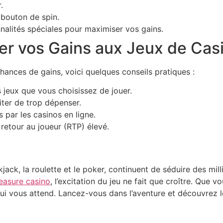
.
 bouton de spin.
nalités spéciales pour maximiser vos gains.
er vos Gains aux Jeux de Cas
hances de gains, voici quelques conseils pratiques :
s jeux que vous choisissez de jouer.
iter de trop dépenser.
 par les casinos en ligne.
etour au joueur (RTP) élevé.
jack, la roulette et le poker, continuent de séduire des mil
easure casino
, l’excitation du jeu ne fait que croître. Que
 qui vous attend. Lancez-vous dans l’aventure et découvrez l