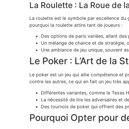
La Roulette : La Roue de l
La roulette est le symbole par excellence du g
pourquoi la roulette attire tant de joueurs :
Des options de paris variées, allant des
Un mélange de chance et de stratégie, o
Une ambiance de jeu unique, souvent as
Le Poker : L’Art de la S
Le poker est un jeu qui allie compétence et p
contre les autres, ce qui en fait un jeu très a
Différentes variantes, comme le Texas Ho
La nécessité de lire les adversaires et d
Des tournois de poker qui offrent des p
Pourquoi Opter pour d