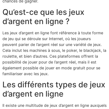
chances de gagner.
Qu’est-ce que les jeux
d’argent en ligne ?
Les jeux d’argent en ligne font référence à toute forme
de jeu qui se déroule sur Internet, où les joueurs
peuvent parier de l’argent réel sur une variété de jeux.
Cela inclut les machines à sous, le poker, le blackjack, la
roulette, et bien d’autres. Ces plateformes offrent la
possibilité de jouer pour de l’argent réel, mais il est
également possible de jouer en mode gratuit pour se
familiariser avec les jeux.
Les différents types de jeux
d’argent en ligne
Il existe une multitude de jeux d’argent en ligne auxquels