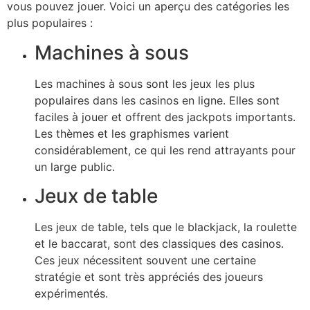
vous pouvez jouer. Voici un aperçu des catégories les
plus populaires :
Machines à sous
Les machines à sous sont les jeux les plus
populaires dans les casinos en ligne. Elles sont
faciles à jouer et offrent des jackpots importants.
Les thèmes et les graphismes varient
considérablement, ce qui les rend attrayants pour
un large public.
Jeux de table
Les jeux de table, tels que le blackjack, la roulette
et le baccarat, sont des classiques des casinos.
Ces jeux nécessitent souvent une certaine
stratégie et sont très appréciés des joueurs
expérimentés.