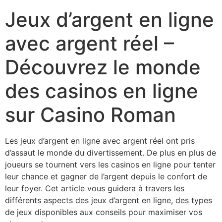
Jeux d’argent en ligne
avec argent réel –
Découvrez le monde
des casinos en ligne
sur Casino Roman
Les jeux d’argent en ligne avec argent réel ont pris
d’assaut le monde du divertissement. De plus en plus de
joueurs se tournent vers les casinos en ligne pour tenter
leur chance et gagner de l’argent depuis le confort de
leur foyer. Cet article vous guidera à travers les
différents aspects des jeux d’argent en ligne, des types
de jeux disponibles aux conseils pour maximiser vos