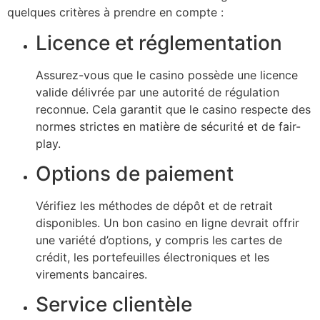
quelques critères à prendre en compte :
Licence et réglementation
Assurez-vous que le casino possède une licence
valide délivrée par une autorité de régulation
reconnue. Cela garantit que le casino respecte des
normes strictes en matière de sécurité et de fair-
play.
Options de paiement
Vérifiez les méthodes de dépôt et de retrait
disponibles. Un bon casino en ligne devrait offrir
une variété d’options, y compris les cartes de
crédit, les portefeuilles électroniques et les
virements bancaires.
Service clientèle