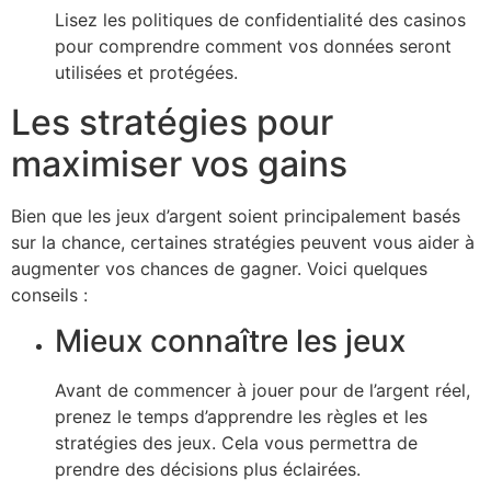
Lisez les politiques de confidentialité des casinos
pour comprendre comment vos données seront
utilisées et protégées.
Les stratégies pour
maximiser vos gains
Bien que les jeux d’argent soient principalement basés
sur la chance, certaines stratégies peuvent vous aider à
augmenter vos chances de gagner. Voici quelques
conseils :
Mieux connaître les jeux
Avant de commencer à jouer pour de l’argent réel,
prenez le temps d’apprendre les règles et les
stratégies des jeux. Cela vous permettra de
prendre des décisions plus éclairées.