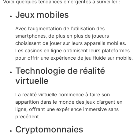
Voici quelques tendances émergentes à surveiller :
Jeux mobiles
Avec l’augmentation de l’utilisation des
smartphones, de plus en plus de joueurs
choisissent de jouer sur leurs appareils mobiles.
Les casinos en ligne optimisent leurs plateformes
pour offrir une expérience de jeu fluide sur mobile.
Technologie de réalité
virtuelle
La réalité virtuelle commence à faire son
apparition dans le monde des jeux d’argent en
ligne, offrant une expérience immersive sans
précédent.
Cryptomonnaies