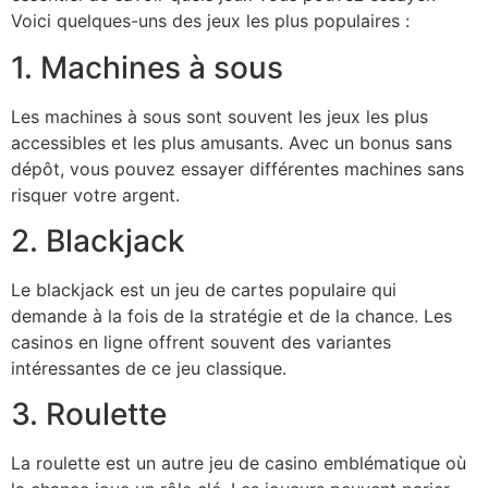
Voici quelques-uns des jeux les plus populaires :
1. Machines à sous
Les machines à sous sont souvent les jeux les plus
accessibles et les plus amusants. Avec un bonus sans
dépôt, vous pouvez essayer différentes machines sans
risquer votre argent.
2. Blackjack
Le blackjack est un jeu de cartes populaire qui
demande à la fois de la stratégie et de la chance. Les
casinos en ligne offrent souvent des variantes
intéressantes de ce jeu classique.
3. Roulette
La roulette est un autre jeu de casino emblématique où