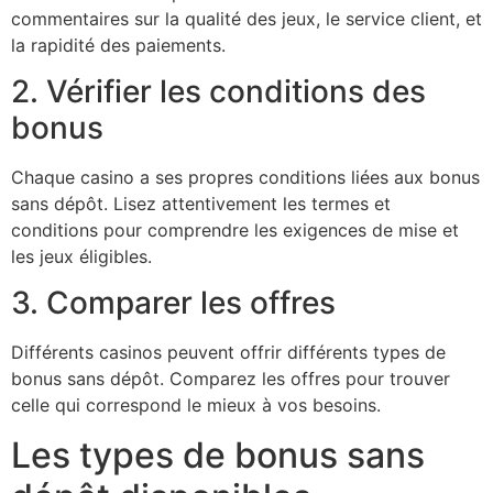
commentaires sur la qualité des jeux, le service client, et
la rapidité des paiements.
2. Vérifier les conditions des
bonus
Chaque casino a ses propres conditions liées aux bonus
sans dépôt. Lisez attentivement les termes et
conditions pour comprendre les exigences de mise et
les jeux éligibles.
3. Comparer les offres
Différents casinos peuvent offrir différents types de
bonus sans dépôt. Comparez les offres pour trouver
celle qui correspond le mieux à vos besoins.
Les types de bonus sans