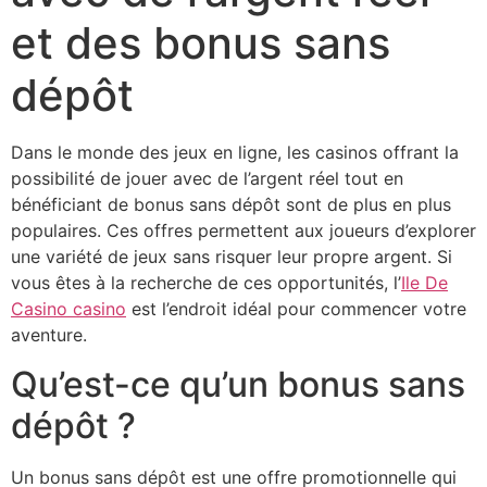
et des bonus sans
dépôt
Dans le monde des jeux en ligne, les casinos offrant la
possibilité de jouer avec de l’argent réel tout en
bénéficiant de bonus sans dépôt sont de plus en plus
populaires. Ces offres permettent aux joueurs d’explorer
une variété de jeux sans risquer leur propre argent. Si
vous êtes à la recherche de ces opportunités, l’
Ile De
Casino casino
est l’endroit idéal pour commencer votre
aventure.
Qu’est-ce qu’un bonus sans
dépôt ?
Un bonus sans dépôt est une offre promotionnelle qui