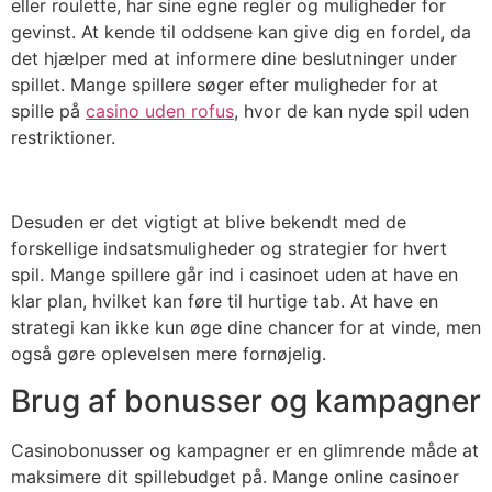
eller roulette, har sine egne regler og muligheder for
gevinst. At kende til oddsene kan give dig en fordel, da
det hjælper med at informere dine beslutninger under
spillet. Mange spillere søger efter muligheder for at
spille på
casino uden rofus
, hvor de kan nyde spil uden
restriktioner.
Desuden er det vigtigt at blive bekendt med de
forskellige indsatsmuligheder og strategier for hvert
spil. Mange spillere går ind i casinoet uden at have en
klar plan, hvilket kan føre til hurtige tab. At have en
strategi kan ikke kun øge dine chancer for at vinde, men
også gøre oplevelsen mere fornøjelig.
Brug af bonusser og kampagner
Casinobonusser og kampagner er en glimrende måde at
maksimere dit spillebudget på. Mange online casinoer