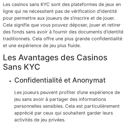
Les casinos sans KYC sont des plateformes de jeux en
ligne qui ne nécessitent pas de vérification d’identité
pour permettre aux joueurs de s’inscrire et de jouer.
Cela signifie que vous pouvez déposer, jouer et retirer
des fonds sans avoir à fournir des documents d’identité
traditionnels. Cela offre une plus grande confidentialité
et une expérience de jeu plus fluide.
Les Avantages des Casinos
Sans KYC
Confidentialité et Anonymat
Les joueurs peuvent profiter d’une expérience de
jeu sans avoir à partager des informations
personnelles sensibles. Cela est particulièrement
apprécié par ceux qui souhaitent garder leurs
activités de jeu privées.