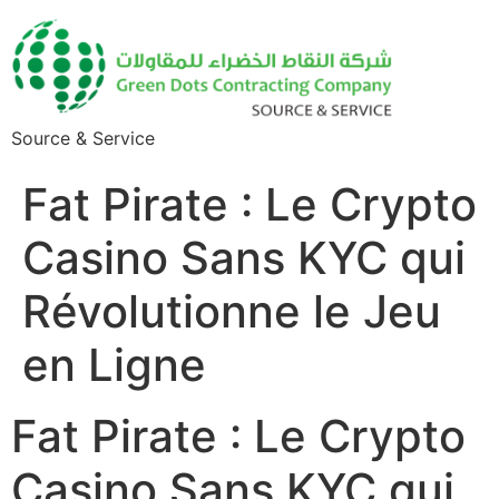
Source & Service
Fat Pirate : Le Crypto
Casino Sans KYC qui
Révolutionne le Jeu
en Ligne
Fat Pirate : Le Crypto
Casino Sans KYC qui