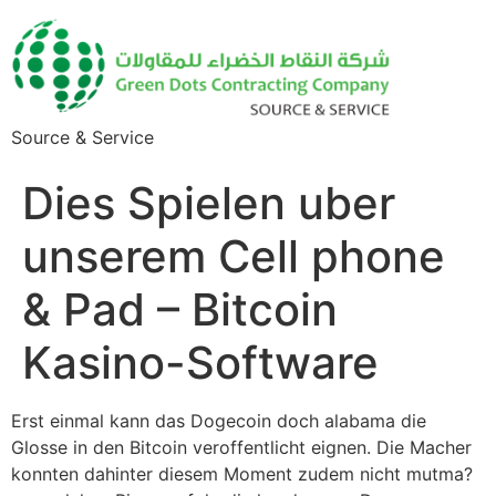
Source & Service
Dies Spielen uber
unserem Cell phone
& Pad – Bitcoin
Kasino-Software
Erst einmal kann das Dogecoin doch alabama die
Glosse in den Bitcoin veroffentlicht eignen. Die Macher
konnten dahinter diesem Moment zudem nicht mutma?