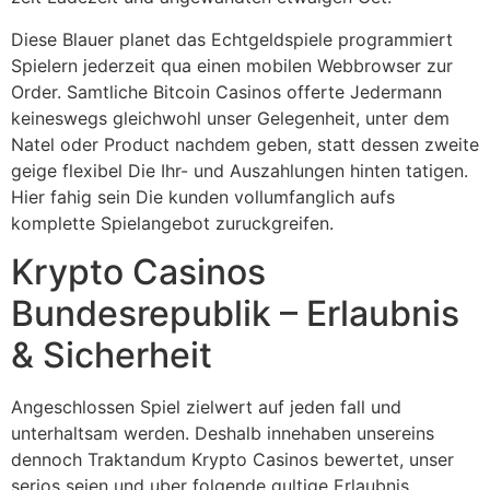
Diese Blauer planet das Echtgeldspiele programmiert
Spielern jederzeit qua einen mobilen Webbrowser zur
Order. Samtliche Bitcoin Casinos offerte Jedermann
keineswegs gleichwohl unser Gelegenheit, unter dem
Natel oder Product nachdem geben, statt dessen zweite
geige flexibel Die Ihr- und Auszahlungen hinten tatigen.
Hier fahig sein Die kunden vollumfanglich aufs
komplette Spielangebot zuruckgreifen.
Krypto Casinos
Bundesrepublik – Erlaubnis
& Sicherheit
Angeschlossen Spiel zielwert auf jeden fall und
unterhaltsam werden. Deshalb innehaben unsereins
dennoch Traktandum Krypto Casinos bewertet, unser
serios seien und uber folgende gultige Erlaubnis