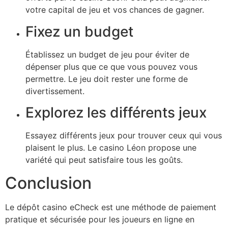
votre capital de jeu et vos chances de gagner.
Fixez un budget
Établissez un budget de jeu pour éviter de
dépenser plus que ce que vous pouvez vous
permettre. Le jeu doit rester une forme de
divertissement.
Explorez les différents jeux
Essayez différents jeux pour trouver ceux qui vous
plaisent le plus. Le casino Léon propose une
variété qui peut satisfaire tous les goûts.
Conclusion
Le dépôt casino eCheck est une méthode de paiement
pratique et sécurisée pour les joueurs en ligne en