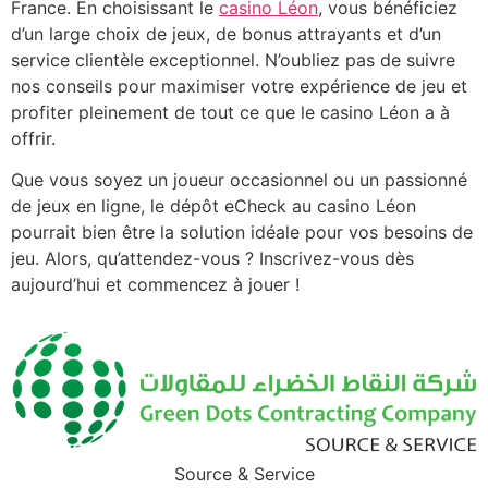
France. En choisissant le
casino Léon
, vous bénéficiez
d’un large choix de jeux, de bonus attrayants et d’un
service clientèle exceptionnel. N’oubliez pas de suivre
nos conseils pour maximiser votre expérience de jeu et
profiter pleinement de tout ce que le casino Léon a à
offrir.
Que vous soyez un joueur occasionnel ou un passionné
de jeux en ligne, le dépôt eCheck au casino Léon
pourrait bien être la solution idéale pour vos besoins de
jeu. Alors, qu’attendez-vous ? Inscrivez-vous dès
aujourd’hui et commencez à jouer !
Source & Service