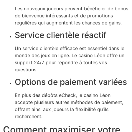
Les nouveaux joueurs peuvent bénéficier de bonus
de bienvenue intéressants et de promotions
régulières qui augmentent les chances de gains.
Service clientèle réactif
Un service clientèle efficace est essentiel dans le
monde des jeux en ligne. Le casino Léon offre un
support 24/7 pour répondre à toutes vos
questions.
Options de paiement variées
En plus des dépôts eCheck, le casino Léon
accepte plusieurs autres méthodes de paiement,
offrant ainsi aux joueurs la flexibilité qu’ils
recherchent.
Comment maximiser votre