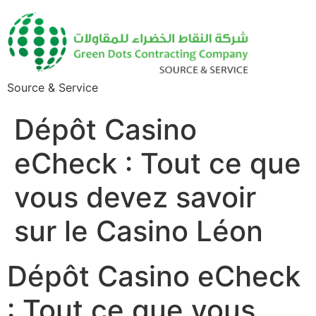
Source & Service
Dépôt Casino
eCheck : Tout ce que
vous devez savoir
sur le Casino Léon
Dépôt Casino eCheck
: Tout ce que vous