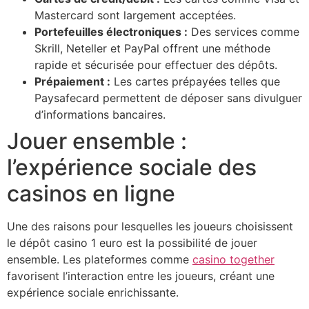
Mastercard sont largement acceptées.
Portefeuilles électroniques :
Des services comme
Skrill, Neteller et PayPal offrent une méthode
rapide et sécurisée pour effectuer des dépôts.
Prépaiement :
Les cartes prépayées telles que
Paysafecard permettent de déposer sans divulguer
d’informations bancaires.
Jouer ensemble :
l’expérience sociale des
casinos en ligne
Une des raisons pour lesquelles les joueurs choisissent
le dépôt casino 1 euro est la possibilité de jouer
ensemble. Les plateformes comme
casino together
favorisent l’interaction entre les joueurs, créant une
expérience sociale enrichissante.