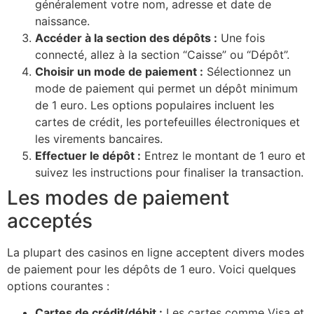
généralement votre nom, adresse et date de
naissance.
Accéder à la section des dépôts :
Une fois
connecté, allez à la section “Caisse” ou “Dépôt”.
Choisir un mode de paiement :
Sélectionnez un
mode de paiement qui permet un dépôt minimum
de 1 euro. Les options populaires incluent les
cartes de crédit, les portefeuilles électroniques et
les virements bancaires.
Effectuer le dépôt :
Entrez le montant de 1 euro et
suivez les instructions pour finaliser la transaction.
Les modes de paiement
acceptés
La plupart des casinos en ligne acceptent divers modes
de paiement pour les dépôts de 1 euro. Voici quelques
options courantes :
Cartes de crédit/débit :
Les cartes comme Visa et