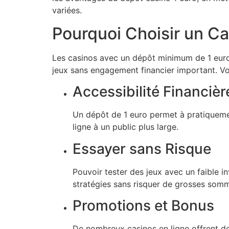
variées.
Pourquoi Choisir un Ca
Les casinos avec un dépôt minimum de 1 euro
jeux sans engagement financier important. Voi
Accessibilité Financièr
Un dépôt de 1 euro permet à pratiquemen
ligne à un public plus large.
Essayer sans Risque
Pouvoir tester des jeux avec un faible in
stratégies sans risquer de grosses som
Promotions et Bonus
De nombreux casinos en ligne offrent de