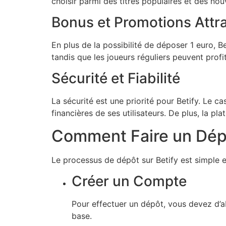
choisir parmi des titres populaires et des nou
Bonus et Promotions Attra
En plus de la possibilité de déposer 1 euro, 
tandis que les joueurs réguliers peuvent prof
Sécurité et Fiabilité
La sécurité est une priorité pour Betify. Le 
financières de ses utilisateurs. De plus, la pl
Comment Faire un Dépôt
Le processus de dépôt sur Betify est simple 
Créer un Compte
Pour effectuer un dépôt, vous devez d’a
base.