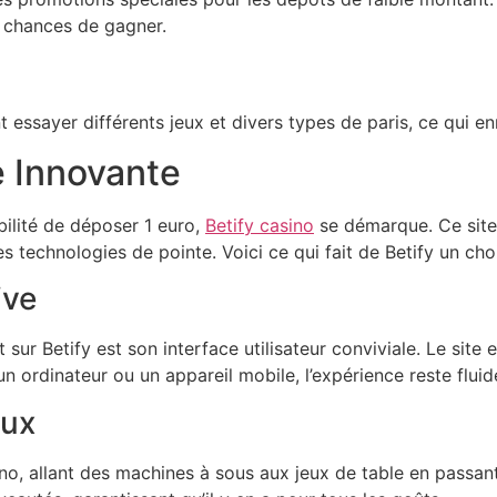
s chances de gagner.
 essayer différents jeux et divers types de paris, ce qui enr
e Innovante
ibilité de déposer 1 euro,
Betify casino
se démarque. Ce site
 technologies de pointe. Voici ce qui fait de Betify un choix
ive
r Betify est son interface utilisateur conviviale. Le site es
un ordinateur ou un appareil mobile, l’expérience reste fluid
eux
o, allant des machines à sous aux jeux de table en passant 