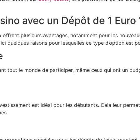
sino avec un Dépôt de 1 Euro 
 offrent plusieurs avantages, notamment pour les nouveaux
ci quelques raisons pour lesquelles ce type d’option est po
e
t tout le monde de participer, même ceux qui ont un budget
vestissement est idéal pour les débutants. Cela leur permet 
mes.
s promotions spéciales pour les dépôts de faible montant.