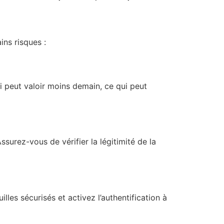
ns risques :
 peut valoir moins demain, ce qui peut
surez-vous de vérifier la légitimité de la
es sécurisés et activez l’authentification à