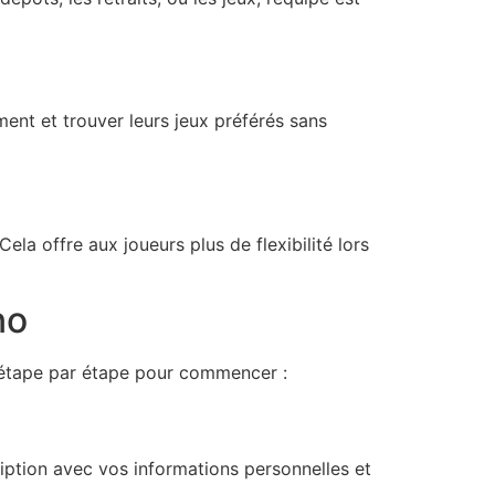
ent et trouver leurs jeux préférés sans
la offre aux joueurs plus de flexibilité lors
no
e étape par étape pour commencer :
ription avec vos informations personnelles et