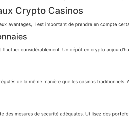
aux Crypto Casinos
eux avantages, il est important de prendre en compte certai
onnaies
fluctuer considérablement. Un dépôt en crypto aujourd’hui
égulés de la même manière que les casinos traditionnels. As
des mesures de sécurité adéquates. Utilisez des portefeuill