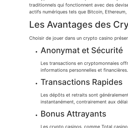
traditionnels qui fonctionnent avec des devise
actifs numériques tels que Bitcoin, Ethereum, e
Les Avantages des Cr
Choisir de jouer dans un crypto casino présen
Anonymat et Sécurité
Les transactions en cryptomonnaies offre
informations personnelles et financières.
Transactions Rapides
Les dépôts et retraits sont généralemen
instantanément, contrairement aux délais
Bonus Attrayants
Les crypto casinos, comme Total casino,