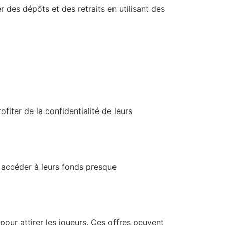
r des dépôts et des retraits en utilisant des
iter de la confidentialité de leurs
t accéder à leurs fonds presque
our attirer les joueurs. Ces offres peuvent