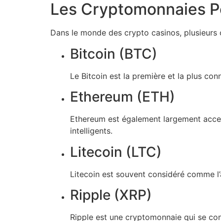
Les Cryptomonnaies Po
Dans le monde des crypto casinos, plusieurs
Bitcoin (BTC)
Le Bitcoin est la première et la plus co
Ethereum (ETH)
Ethereum est également largement accept
intelligents.
Litecoin (LTC)
Litecoin est souvent considéré comme l’a
Ripple (XRP)
Ripple est une cryptomonnaie qui se conce