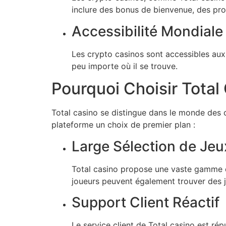
inclure des bonus de bienvenue, des pro
Accessibilité Mondiale
Les crypto casinos sont accessibles aux
peu importe où il se trouve.
Pourquoi Choisir Total
Total casino se distingue dans le monde des c
plateforme un choix de premier plan :
Large Sélection de Jeu
Total casino propose une vaste gamme de
joueurs peuvent également trouver des j
Support Client Réactif
Le service client de Total casino est rép