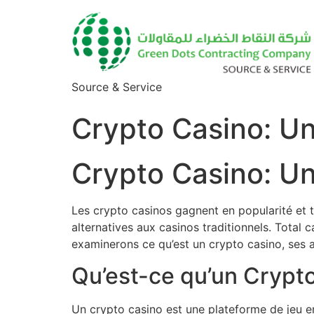
Source & Service
Crypto Casino: Un
Crypto Casino: Un
Les crypto casinos gagnent en popularité et t
alternatives aux casinos traditionnels. Total 
examinerons ce qu’est un crypto casino, ses a
Qu’est-ce qu’un Crypt
Un crypto casino est une plateforme de jeu 