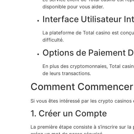
disponible pour vous aider.
Interface Utilisateur Int
La plateforme de Total casino est conçue
difficulté.
Options de Paiement Di
En plus des cryptomonnaies, Total casino
de leurs transactions.
Comment Commencer à
Si vous êtes intéressé par les crypto casino
1. Créer un Compte
La première étape consiste à s’inscrire sur la