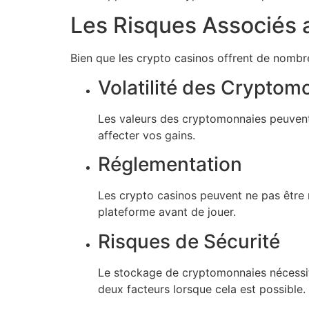
Les Risques Associés 
Bien que les crypto casinos offrent de nombr
Volatilité des Cryptom
Les valeurs des cryptomonnaies peuvent 
affecter vos gains.
Réglementation
Les crypto casinos peuvent ne pas être r
plateforme avant de jouer.
Risques de Sécurité
Le stockage de cryptomonnaies nécessite 
deux facteurs lorsque cela est possible.