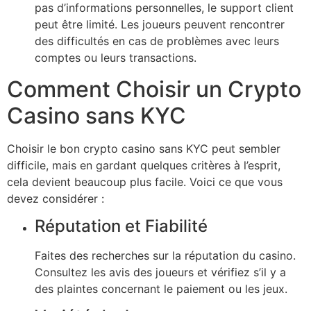
pas d’informations personnelles, le support client
peut être limité. Les joueurs peuvent rencontrer
des difficultés en cas de problèmes avec leurs
comptes ou leurs transactions.
Comment Choisir un Crypto
Casino sans KYC
Choisir le bon crypto casino sans KYC peut sembler
difficile, mais en gardant quelques critères à l’esprit,
cela devient beaucoup plus facile. Voici ce que vous
devez considérer :
Réputation et Fiabilité
Faites des recherches sur la réputation du casino.
Consultez les avis des joueurs et vérifiez s’il y a
des plaintes concernant le paiement ou les jeux.