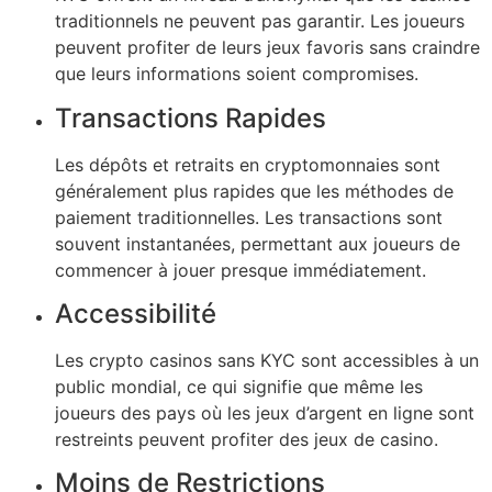
traditionnels ne peuvent pas garantir. Les joueurs
peuvent profiter de leurs jeux favoris sans craindre
que leurs informations soient compromises.
Transactions Rapides
Les dépôts et retraits en cryptomonnaies sont
généralement plus rapides que les méthodes de
paiement traditionnelles. Les transactions sont
souvent instantanées, permettant aux joueurs de
commencer à jouer presque immédiatement.
Accessibilité
Les crypto casinos sans KYC sont accessibles à un
public mondial, ce qui signifie que même les
joueurs des pays où les jeux d’argent en ligne sont
restreints peuvent profiter des jeux de casino.
Moins de Restrictions