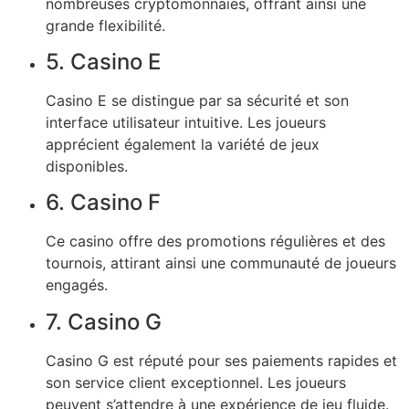
nombreuses cryptomonnaies, offrant ainsi une
grande flexibilité.
5. Casino E
Casino E se distingue par sa sécurité et son
interface utilisateur intuitive. Les joueurs
apprécient également la variété de jeux
disponibles.
6. Casino F
Ce casino offre des promotions régulières et des
tournois, attirant ainsi une communauté de joueurs
engagés.
7. Casino G
Casino G est réputé pour ses paiements rapides et
son service client exceptionnel. Les joueurs
peuvent s’attendre à une expérience de jeu fluide.